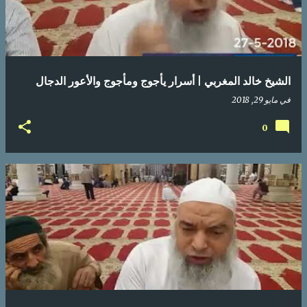
الشيخ خالد المغربي | أسرار يأجوج ومأجوج والأعور الدجال
في
مايو 29, 2018
0