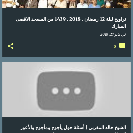
تراويح ليلة 12 رمضان . 2018 . 1439 من المسجد الاقصى
المبارك
في
مايو 27, 2018
0
الشيخ خالد المغربي | أسئلة حول يأجوج ومأجوج والأعور