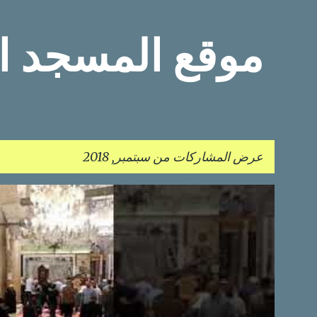
موقع المسجد ا
عرض المشاركات من سبتمبر, 2018
ا
ل
م
ش
ا
ر