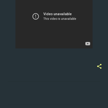
ت
ع
ل