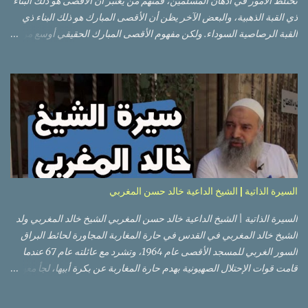
تختلط الأمور في أذهان المسلمين، فمنهم من يعتبر أن الأقصى هو ذلك البناء
ذي القبة الذهبية، والبعض الآخر يظن أن الأقصى المبارك هو ذلك البناء ذي
القبة الرصاصية السوداء. ولكن مفهوم الأقصى المبارك الحقيقي أوسع من
هذا وذاك. قبة الصخرة الذهبية والجامع القبلي جزء من المسجد الأقصى
حائط البراق الأقصى في البلدة القديمة: يقع المسجد الأقصى المبارك على
تلة في الزاوية الجنوبية الشرقية من مدينة القدس القديمة المسورة (البلدة
القديمة) والتي تقع في شرقي القدس فيالضفة الغربية. والمسجد الأقصى له
سور أيضاً وهو على شكل مضلع غير منتظم مساحته حوالي 144 دونم (144
كم متر مربع). المسجد الأقصى على تلة حارات البلدة القديمة – القدس
العتيقة كما هي اليوم يشمل المسجد الأقصى: قبة الصخرة المشرفة، (ذات
القبة الذهبية) والموجودة في موقع القلب بالنسبة للمسجد الأقصى
(ويستخدم الآن كمصلى للنساء يوم الجمعة). المصلى القِبلِي (المسجد
السيرة الذاتية | الشيخ الداعية خالد حسن المغربي
الجنوبي أو مبنى المسجد الأقصى)، ذي القبة الرصاصية السوداء، والواقع أ...
السيرة الذاتية | الشيخ الداعية خالد حسن المغربي الشيخ خالد المغربي ولد
الشيخ خالد المغربي في القدس في حارة المغاربة المجاورة لحائط البراق
السور الغربي للمسجد الأقصى عام 1964، وتشرد مع عائلته عام 67 عندما
قامت قوات الإحتلال الصهيونية بهدم حارة المغاربة عن بكرة أبيها، لجأ معهم
إلى عمان ثم عاد لبيت المقدس في نفس العام، ترعرع في بيت المقدس
ودرس في مدارسها، أتم الدراسة الثانوية في مدرسة دار الأيتام الإسلامية،