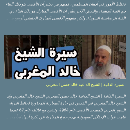
تختلط الأمور في أذهان المسلمين، فمنهم من يعتبر أن الأقصى هو ذلك البناء
ذي القبة الذهبية، والبعض الآخر يظن أن الأقصى المبارك هو ذلك البناء ذي
القبة الرصاصية السوداء. ولكن مفهوم الأقصى المبارك الحقيقي أوسع من
هذا وذاك. قبة الصخرة الذهبية والجامع القبلي جزء من المسجد الأقصى
حائط البراق الأقصى في البلدة القديمة: يقع المسجد الأقصى المبارك على
تلة في الزاوية الجنوبية الشرقية من مدينة القدس القديمة المسورة (البلدة
القديمة) والتي تقع في شرقي القدس فيالضفة الغربية. والمسجد الأقصى له
سور أيضاً وهو على شكل مضلع غير منتظم مساحته حوالي 144 دونم (144
كم متر مربع). المسجد الأقصى على تلة حارات البلدة القديمة – القدس
العتيقة كما هي اليوم يشمل المسجد الأقصى: قبة الصخرة المشرفة، (ذات
القبة الذهبية) والموجودة في موقع القلب بالنسبة للمسجد الأقصى
(ويستخدم الآن كمصلى للنساء يوم الجمعة). المصلى القِبلِي (المسجد
السيرة الذاتية | الشيخ الداعية خالد حسن المغربي
الجنوبي أو مبنى المسجد الأقصى)، ذي القبة الرصاصية السوداء، والواقع أ...
السيرة الذاتية | الشيخ الداعية خالد حسن المغربي الشيخ خالد المغربي ولد
الشيخ خالد المغربي في القدس في حارة المغاربة المجاورة لحائط البراق
السور الغربي للمسجد الأقصى عام 1964، وتشرد مع عائلته عام 67 عندما
قامت قوات الإحتلال الصهيونية بهدم حارة المغاربة عن بكرة أبيها، لجأ معهم
إلى عمان ثم عاد لبيت المقدس في نفس العام، ترعرع في بيت المقدس