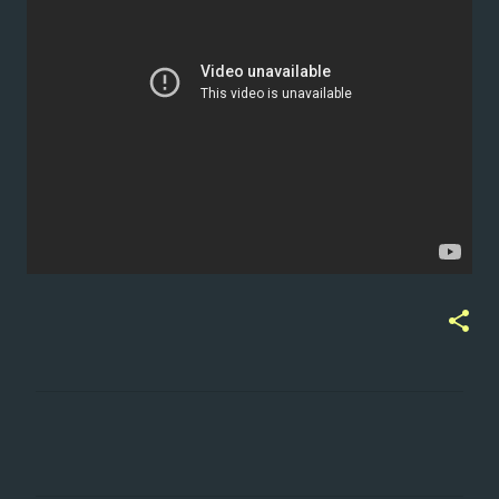
ت
ع
ل