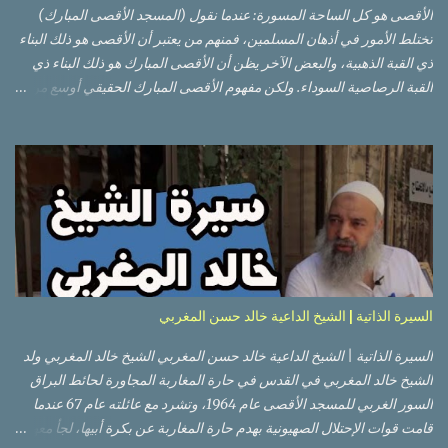
الأقصى هو كل الساحة المسورة: عندما نقول (المسجد الأقصى المبارك)
تختلط الأمور في أذهان المسلمين، فمنهم من يعتبر أن الأقصى هو ذلك البناء
ذي القبة الذهبية، والبعض الآخر يظن أن الأقصى المبارك هو ذلك البناء ذي
القبة الرصاصية السوداء. ولكن مفهوم الأقصى المبارك الحقيقي أوسع من
هذا وذاك. قبة الصخرة الذهبية والجامع القبلي جزء من المسجد الأقصى
حائط البراق الأقصى في البلدة القديمة: يقع المسجد الأقصى المبارك على
تلة في الزاوية الجنوبية الشرقية من مدينة القدس القديمة المسورة (البلدة
القديمة) والتي تقع في شرقي القدس فيالضفة الغربية. والمسجد الأقصى له
سور أيضاً وهو على شكل مضلع غير منتظم مساحته حوالي 144 دونم (144
كم متر مربع). المسجد الأقصى على تلة حارات البلدة القديمة – القدس
العتيقة كما هي اليوم يشمل المسجد الأقصى: قبة الصخرة المشرفة، (ذات
القبة الذهبية) والموجودة في موقع القلب بالنسبة للمسجد الأقصى
(ويستخدم الآن كمصلى للنساء يوم الجمعة). المصلى القِبلِي (المسجد
السيرة الذاتية | الشيخ الداعية خالد حسن المغربي
الجنوبي أو مبنى المسجد الأقصى)، ذي القبة الرصاصية السوداء، والواقع أ...
السيرة الذاتية | الشيخ الداعية خالد حسن المغربي الشيخ خالد المغربي ولد
الشيخ خالد المغربي في القدس في حارة المغاربة المجاورة لحائط البراق
السور الغربي للمسجد الأقصى عام 1964، وتشرد مع عائلته عام 67 عندما
قامت قوات الإحتلال الصهيونية بهدم حارة المغاربة عن بكرة أبيها، لجأ معهم