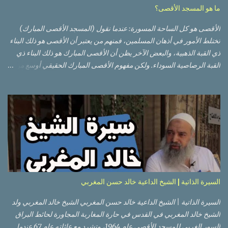
ما هو المسجد الأقصى؟
الأقصى هو كل الساحة المسورة: عندما نقول (المسجد الأقصى المبارك)
تختلط الأمور في أذهان المسلمين، فمنهم من يعتبر أن الأقصى هو ذلك البناء
ذي القبة الذهبية، والبعض الآخر يظن أن الأقصى المبارك هو ذلك البناء ذي
القبة الرصاصية السوداء. ولكن مفهوم الأقصى المبارك الحقيقي أوسع من
هذا وذاك. قبة الصخرة الذهبية والجامع القبلي جزء من المسجد الأقصى
حائط البراق الأقصى في البلدة القديمة: يقع المسجد الأقصى المبارك على
تلة في الزاوية الجنوبية الشرقية من مدينة القدس القديمة المسورة (البلدة
القديمة) والتي تقع في شرقي القدس فيالضفة الغربية. والمسجد الأقصى له
سور أيضاً وهو على شكل مضلع غير منتظم مساحته حوالي 144 دونم (144
كم متر مربع). المسجد الأقصى على تلة حارات البلدة القديمة – القدس
العتيقة كما هي اليوم يشمل المسجد الأقصى: قبة الصخرة المشرفة، (ذات
القبة الذهبية) والموجودة في موقع القلب بالنسبة للمسجد الأقصى
(ويستخدم الآن كمصلى للنساء يوم الجمعة). المصلى القِبلِي (المسجد
السيرة الذاتية | الشيخ الداعية خالد حسن المغربي
الجنوبي أو مبنى المسجد الأقصى)، ذي القبة الرصاصية السوداء، والواقع أ...
السيرة الذاتية | الشيخ الداعية خالد حسن المغربي الشيخ خالد المغربي ولد
الشيخ خالد المغربي في القدس في حارة المغاربة المجاورة لحائط البراق
السور الغربي للمسجد الأقصى عام 1964، وتشرد مع عائلته عام 67 عندما