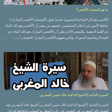
ما هو المسجد الأقصى؟
الأقصى هو كل الساحة المسورة: عندما نقول (المسجد الأقصى المبارك)
تختلط الأمور في أذهان المسلمين، فمنهم من يعتبر أن الأقصى هو ذلك البناء
ذي القبة الذهبية، والبعض الآخر يظن أن الأقصى المبارك هو ذلك البناء ذي
القبة الرصاصية السوداء. ولكن مفهوم الأقصى المبارك الحقيقي أوسع من
هذا وذاك. قبة الصخرة الذهبية والجامع القبلي جزء من المسجد الأقصى
حائط البراق الأقصى في البلدة القديمة: يقع المسجد الأقصى المبارك على
تلة في الزاوية الجنوبية الشرقية من مدينة القدس القديمة المسورة (البلدة
القديمة) والتي تقع في شرقي القدس فيالضفة الغربية. والمسجد الأقصى له
سور أيضاً وهو على شكل مضلع غير منتظم مساحته حوالي 144 دونم (144
كم متر مربع). المسجد الأقصى على تلة حارات البلدة القديمة – القدس
العتيقة كما هي اليوم يشمل المسجد الأقصى: قبة الصخرة المشرفة، (ذات
القبة الذهبية) والموجودة في موقع القلب بالنسبة للمسجد الأقصى
(ويستخدم الآن كمصلى للنساء يوم الجمعة). المصلى القِبلِي (المسجد
السيرة الذاتية | الشيخ الداعية خالد حسن المغربي
الجنوبي أو مبنى المسجد الأقصى)، ذي القبة الرصاصية السوداء، والواقع أ...
السيرة الذاتية | الشيخ الداعية خالد حسن المغربي الشيخ خالد المغربي ولد
الشيخ خالد المغربي في القدس في حارة المغاربة المجاورة لحائط البراق