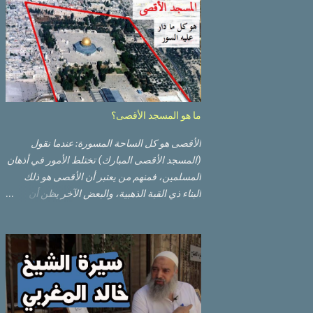
ما هو المسجد الأقصى؟
الأقصى هو كل الساحة المسورة: عندما نقول
(المسجد الأقصى المبارك) تختلط الأمور في أذهان
المسلمين، فمنهم من يعتبر أن الأقصى هو ذلك
البناء ذي القبة الذهبية، والبعض الآخر يظن أن
الأقصى المبارك هو ذلك البناء ذي القبة الرصاصية
السوداء. ولكن مفهوم الأقصى المبارك الحقيقي
أوسع من هذا وذاك. قبة الصخرة الذهبية والجامع
القبلي جزء من المسجد الأقصى حائط البراق
الأقصى في البلدة القديمة: يقع المسجد الأقصى
المبارك على تلة في الزاوية الجنوبية الشرقية من
مدينة القدس القديمة المسورة (البلدة القديمة)