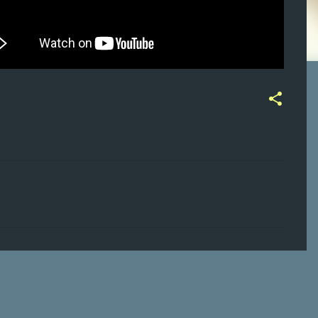
ت
ع
ل
ي
ق
ا
ت