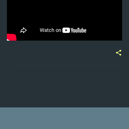
ت
ع
ل
ي
ق
ا
ت