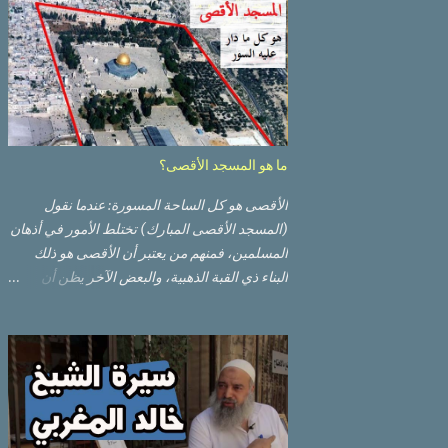
ما هو المسجد الأقصى؟
الأقصى هو كل الساحة المسورة: عندما نقول
(المسجد الأقصى المبارك) تختلط الأمور في أذهان
المسلمين، فمنهم من يعتبر أن الأقصى هو ذلك
البناء ذي القبة الذهبية، والبعض الآخر يظن أن
الأقصى المبارك هو ذلك البناء ذي القبة الرصاصية
السوداء. ولكن مفهوم الأقصى المبارك الحقيقي
أوسع من هذا وذاك. قبة الصخرة الذهبية والجامع
القبلي جزء من المسجد الأقصى حائط البراق
الأقصى في البلدة القديمة: يقع المسجد الأقصى
المبارك على تلة في الزاوية الجنوبية الشرقية من
مدينة القدس القديمة المسورة (البلدة القديمة)