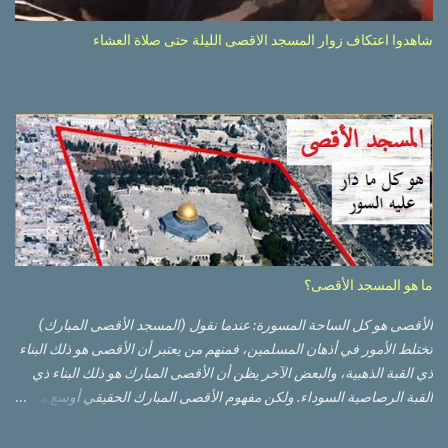
شاهدوا اعتكاف زوار المسجد الاقصى الليلة حتى صلاة العشاء
ما هو المسجد الأقصى؟
الأقصى هو كل الساحة المسورة: عندما نقول (المسجد الأقصى المبارك)
تختلط الأمور في أذهان المسلمين، فمنهم من يعتبر أن الأقصى هو ذلك البناء
ذي القبة الذهبية، والبعض الآخر يظن أن الأقصى المبارك هو ذلك البناء ذي
القبة الرصاصية السوداء. ولكن مفهوم الأقصى المبارك الحقيقي أوسع من
هذا وذاك. قبة الصخرة الذهبية والجامع القبلي جزء من المسجد الأقصى
حائط البراق الأقصى في البلدة القديمة: يقع المسجد الأقصى المبارك على