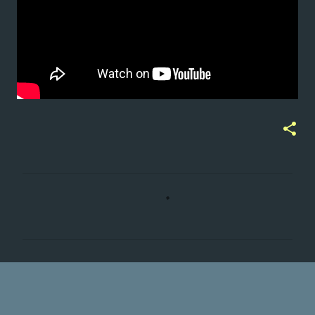
ت
ع
ل
ي
ق
ا
ت