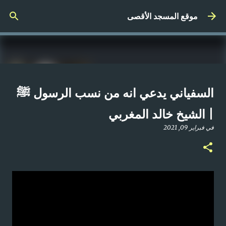
التخطي إلى المحتوى الرئيسي
موقع المسجد الأقصى
صلاة المغرب مباشر من المسجد
السفياني يدعي انه من نسب الرسول ﷺ
الأقصى المبارك | الاثنين 21-4-2025م
| الشيخ خالد المغربي
في
أبريل 21, 2025
في
فبراير 09, 2021
0