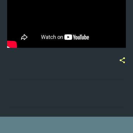
ت
ع
ل
ي
ق
ا