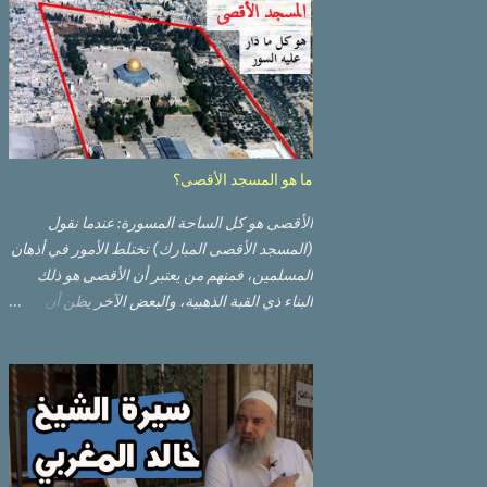
ما هو المسجد الأقصى؟
الأقصى هو كل الساحة المسورة: عندما نقول
(المسجد الأقصى المبارك) تختلط الأمور في أذهان
المسلمين، فمنهم من يعتبر أن الأقصى هو ذلك
البناء ذي القبة الذهبية، والبعض الآخر يظن أن
الأقصى المبارك هو ذلك البناء ذي القبة الرصاصية
السوداء. ولكن مفهوم الأقصى المبارك الحقيقي
أوسع من هذا وذاك. قبة الصخرة الذهبية والجامع
القبلي جزء من المسجد الأقصى حائط البراق
الأقصى في البلدة القديمة: يقع المسجد الأقصى
المبارك على تلة في الزاوية الجنوبية الشرقية من
مدينة القدس القديمة المسورة (البلدة القديمة)