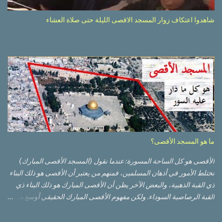
شاهدوا اعتكاف زوار المسجد الاقصى الليلة حتى صلاة العشاء
ما هو المسجد الأقصى؟
الأقصى هو كل الساحة المسورة: عندما نقول (المسجد الأقصى المبارك)
تختلط الأمور في أذهان المسلمين، فمنهم من يعتبر أن الأقصى هو ذلك البناء
ذي القبة الذهبية، والبعض الآخر يظن أن الأقصى المبارك هو ذلك البناء ذي
القبة الرصاصية السوداء. ولكن مفهوم الأقصى المبارك الحقيقي أوسع من
هذا وذاك. قبة الصخرة الذهبية والجامع القبلي جزء من المسجد الأقصى
حائط البراق الأقصى في البلدة القديمة: يقع المسجد الأقصى المبارك على