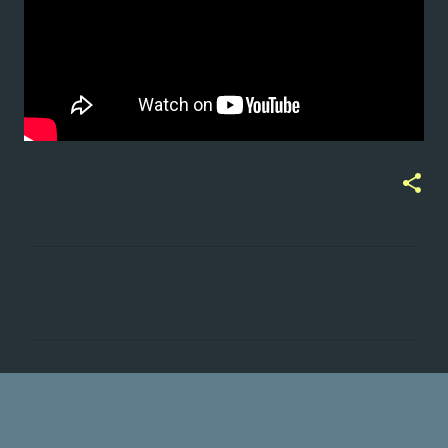
ت
ع
ل
ي
ق
ا
ت