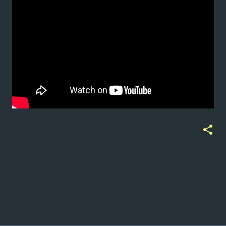
ت
ع
ل
ي