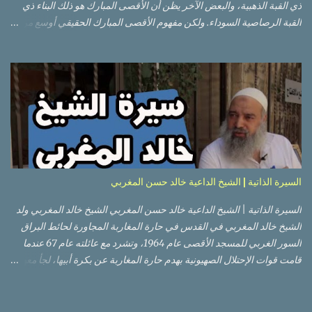
ذي القبة الذهبية، والبعض الآخر يظن أن الأقصى المبارك هو ذلك البناء ذي
القبة الرصاصية السوداء. ولكن مفهوم الأقصى المبارك الحقيقي أوسع من
هذا وذاك. قبة الصخرة الذهبية والجامع القبلي جزء من المسجد الأقصى
حائط البراق الأقصى في البلدة القديمة: يقع المسجد الأقصى المبارك على
تلة في الزاوية الجنوبية الشرقية من مدينة القدس القديمة المسورة (البلدة
القديمة) والتي تقع في شرقي القدس فيالضفة الغربية. والمسجد الأقصى له
سور أيضاً وهو على شكل مضلع غير منتظم مساحته حوالي 144 دونم (144
كم متر مربع). المسجد الأقصى على تلة حارات البلدة القديمة – القدس
العتيقة كما هي اليوم يشمل المسجد الأقصى: قبة الصخرة المشرفة، (ذات
القبة الذهبية) والموجودة في موقع القلب بالنسبة للمسجد الأقصى
(ويستخدم الآن كمصلى للنساء يوم الجمعة). المصلى القِبلِي (المسجد
السيرة الذاتية | الشيخ الداعية خالد حسن المغربي
الجنوبي أو مبنى المسجد الأقصى)، ذي القبة الرصاصية السوداء، والواقع أ...
السيرة الذاتية | الشيخ الداعية خالد حسن المغربي الشيخ خالد المغربي ولد
الشيخ خالد المغربي في القدس في حارة المغاربة المجاورة لحائط البراق
السور الغربي للمسجد الأقصى عام 1964، وتشرد مع عائلته عام 67 عندما
قامت قوات الإحتلال الصهيونية بهدم حارة المغاربة عن بكرة أبيها، لجأ معهم
إلى عمان ثم عاد لبيت المقدس في نفس العام، ترعرع في بيت المقدس
ودرس في مدارسها، أتم الدراسة الثانوية في مدرسة دار الأيتام الإسلامية،
ثم إلتحق بالجامعة الأردنية في عام 1983 ودرس فيها لمدة عامين، ثم قامت