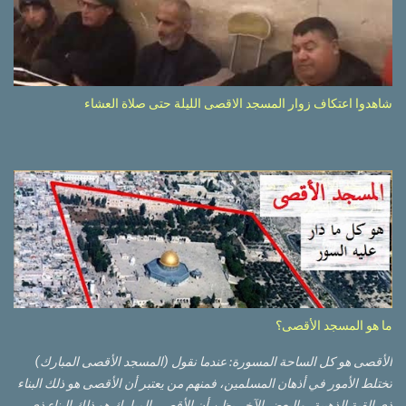
شاهدوا اعتكاف زوار المسجد الاقصى الليلة حتى صلاة العشاء
ما هو المسجد الأقصى؟
الأقصى هو كل الساحة المسورة: عندما نقول (المسجد الأقصى المبارك)
تختلط الأمور في أذهان المسلمين، فمنهم من يعتبر أن الأقصى هو ذلك البناء
ذي القبة الذهبية، والبعض الآخر يظن أن الأقصى المبارك هو ذلك البناء ذي