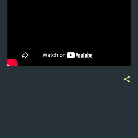
ت
ع
ل
ي