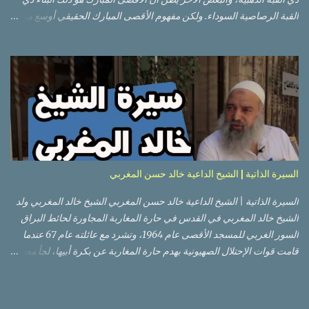
القبة الرصاصية السوداء. ولكن مفهوم الأقصى المبارك الحقيقي أوسع من
هذا وذاك. قبة الصخرة الذهبية والجامع القبلي جزء من المسجد الأقصى
حائط البراق الأقصى في البلدة القديمة: يقع المسجد الأقصى المبارك على
تلة في الزاوية الجنوبية الشرقية من مدينة القدس القديمة المسورة (البلدة
القديمة) والتي تقع في شرقي القدس فيالضفة الغربية. والمسجد الأقصى له
سور أيضاً وهو على شكل مضلع غير منتظم مساحته حوالي 144 دونم (144
كم متر مربع). المسجد الأقصى على تلة حارات البلدة القديمة – القدس
العتيقة كما هي اليوم يشمل المسجد الأقصى: قبة الصخرة المشرفة، (ذات
القبة الذهبية) والموجودة في موقع القلب بالنسبة للمسجد الأقصى
(ويستخدم الآن كمصلى للنساء يوم الجمعة). المصلى القِبلِي (المسجد
السيرة الذاتية | الشيخ الداعية خالد حسن المغربي
الجنوبي أو مبنى المسجد الأقصى)، ذي القبة الرصاصية السوداء، والواقع أ...
السيرة الذاتية | الشيخ الداعية خالد حسن المغربي الشيخ خالد المغربي ولد
الشيخ خالد المغربي في القدس في حارة المغاربة المجاورة لحائط البراق
السور الغربي للمسجد الأقصى عام 1964، وتشرد مع عائلته عام 67 عندما
قامت قوات الإحتلال الصهيونية بهدم حارة المغاربة عن بكرة أبيها، لجأ معهم
إلى عمان ثم عاد لبيت المقدس في نفس العام، ترعرع في بيت المقدس
ودرس في مدارسها، أتم الدراسة الثانوية في مدرسة دار الأيتام الإسلامية،
ثم إلتحق بالجامعة الأردنية في عام 1983 ودرس فيها لمدة عامين، ثم قامت