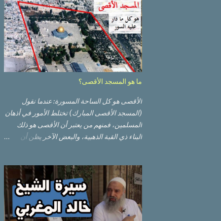
ما هو المسجد الأقصى؟
الأقصى هو كل الساحة المسورة: عندما نقول
(المسجد الأقصى المبارك) تختلط الأمور في أذهان
المسلمين، فمنهم من يعتبر أن الأقصى هو ذلك
البناء ذي القبة الذهبية، والبعض الآخر يظن أن
الأقصى المبارك هو ذلك البناء ذي القبة الرصاصية
السوداء. ولكن مفهوم الأقصى المبارك الحقيقي
أوسع من هذا وذاك. قبة الصخرة الذهبية والجامع
القبلي جزء من المسجد الأقصى حائط البراق
الأقصى في البلدة القديمة: يقع المسجد الأقصى
المبارك على تلة في الزاوية الجنوبية الشرقية من
مدينة القدس القديمة المسورة (البلدة القديمة)