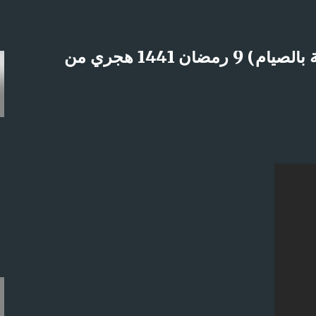
التخطي إلى المحتوى الرئيسي
موعظة رمضانية (المسائل الطبية المتعلقة بالصيام) 9 رمضان 1441 هجري من
لاثنين 21-4-2025م