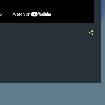
ت
ع
ل
ي
ق
ا
ت