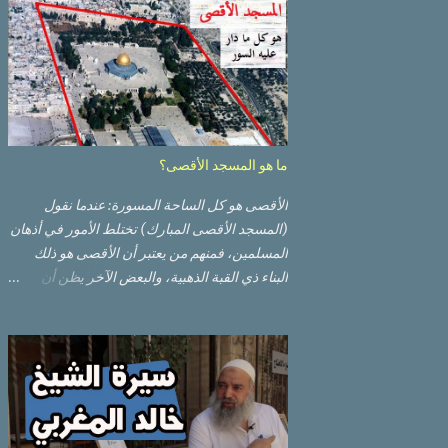
ما هو المسجد الأقصى؟
الأقصى هو كل الساحة المسورة: عندما نقول
(المسجد الأقصى المبارك) تختلط الأمور في أذهان
المسلمين، فمنهم من يعتبر أن الأقصى هو ذلك
البناء ذي القبة الذهبية، والبعض الآخر يظن أن
الأقصى المبارك هو ذلك البناء ذي القبة الرصاصية
السوداء. ولكن مفهوم الأقصى المبارك الحقيقي
أوسع من هذا وذاك. قبة الصخرة الذهبية والجامع
القبلي جزء من المسجد الأقصى حائط البراق
الأقصى في البلدة القديمة: يقع المسجد الأقصى
المبارك على تلة في الزاوية الجنوبية الشرقية من
مدينة القدس القديمة المسورة (البلدة القديمة)