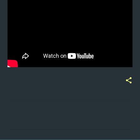
ت
ع
ل
ي