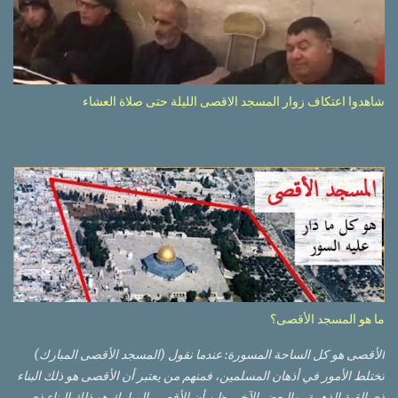
شاهدوا اعتكاف زوار المسجد الاقصى الليلة حتى صلاة العشاء
ما هو المسجد الأقصى؟
الأقصى هو كل الساحة المسورة: عندما نقول (المسجد الأقصى المبارك)
تختلط الأمور في أذهان المسلمين، فمنهم من يعتبر أن الأقصى هو ذلك البناء
ذي القبة الذهبية، والبعض الآخر يظن أن الأقصى المبارك هو ذلك البناء ذي