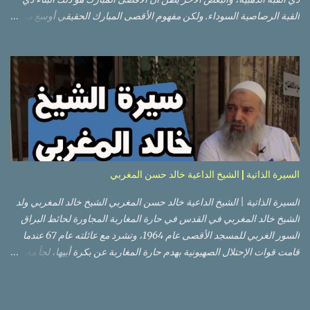
القبة الرصاصية السوداء. ولكن مفهوم الأقصى المبارك الحقيقي أوسع من
هذا وذاك. قبة الصخرة الذهبية والجامع القبلي جزء من المسجد الأقصى
حائط البراق الأقصى في البلدة القديمة: يقع المسجد الأقصى المبارك على
تلة في الزاوية الجنوبية الشرقية من مدينة القدس القديمة المسورة (البلدة
القديمة) والتي تقع في شرقي القدس فيالضفة الغربية. والمسجد الأقصى له
سور أيضاً وهو على شكل مضلع غير منتظم مساحته حوالي 144 دونم (144
كم متر مربع). المسجد الأقصى على تلة حارات البلدة القديمة – القدس
العتيقة كما هي اليوم يشمل المسجد الأقصى: قبة الصخرة المشرفة، (ذات
القبة الذهبية) والموجودة في موقع القلب بالنسبة للمسجد الأقصى
(ويستخدم الآن كمصلى للنساء يوم الجمعة). المصلى القِبلِي (المسجد
السيرة الذاتية | الشيخ الداعية خالد حسن المغربي
الجنوبي أو مبنى المسجد الأقصى)، ذي القبة الرصاصية السوداء، والواقع أ...
السيرة الذاتية | الشيخ الداعية خالد حسن المغربي الشيخ خالد المغربي ولد
الشيخ خالد المغربي في القدس في حارة المغاربة المجاورة لحائط البراق
السور الغربي للمسجد الأقصى عام 1964، وتشرد مع عائلته عام 67 عندما
قامت قوات الإحتلال الصهيونية بهدم حارة المغاربة عن بكرة أبيها، لجأ معهم
إلى عمان ثم عاد لبيت المقدس في نفس العام، ترعرع في بيت المقدس
ودرس في مدارسها، أتم الدراسة الثانوية في مدرسة دار الأيتام الإسلامية،
ثم إلتحق بالجامعة الأردنية في عام 1983 ودرس فيها لمدة عامين، ثم قامت