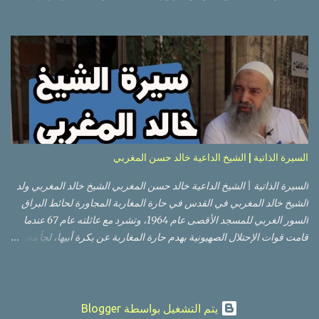
هذا وذاك. قبة الصخرة الذهبية والجامع القبلي جزء من المسجد الأقصى
حائط البراق الأقصى في البلدة القديمة: يقع المسجد الأقصى المبارك على
تلة في الزاوية الجنوبية الشرقية من مدينة القدس القديمة المسورة (البلدة
القديمة) والتي تقع في شرقي القدس فيالضفة الغربية. والمسجد الأقصى له
سور أيضاً وهو على شكل مضلع غير منتظم مساحته حوالي 144 دونم (144
كم متر مربع). المسجد الأقصى على تلة حارات البلدة القديمة – القدس
العتيقة كما هي اليوم يشمل المسجد الأقصى: قبة الصخرة المشرفة، (ذات
القبة الذهبية) والموجودة في موقع القلب بالنسبة للمسجد الأقصى
(ويستخدم الآن كمصلى للنساء يوم الجمعة). المصلى القِبلِي (المسجد
السيرة الذاتية | الشيخ الداعية خالد حسن المغربي
الجنوبي أو مبنى المسجد الأقصى)، ذي القبة الرصاصية السوداء، والواقع أ...
السيرة الذاتية | الشيخ الداعية خالد حسن المغربي الشيخ خالد المغربي ولد
الشيخ خالد المغربي في القدس في حارة المغاربة المجاورة لحائط البراق
السور الغربي للمسجد الأقصى عام 1964، وتشرد مع عائلته عام 67 عندما
قامت قوات الإحتلال الصهيونية بهدم حارة المغاربة عن بكرة أبيها، لجأ معهم
إلى عمان ثم عاد لبيت المقدس في نفس العام، ترعرع في بيت المقدس
ودرس في مدارسها، أتم الدراسة الثانوية في مدرسة دار الأيتام الإسلامية،
ثم إلتحق بالجامعة الأردنية في عام 1983 ودرس فيها لمدة عامين، ثم قامت
بعدها قوات الإحتلال الإسرائيلة بمنعه من إكمال دراسته، فبقي في بيت
‏يتم التشغيل بواسطة Blogger