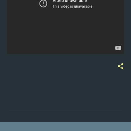
ت
ع
ل
ي
ق