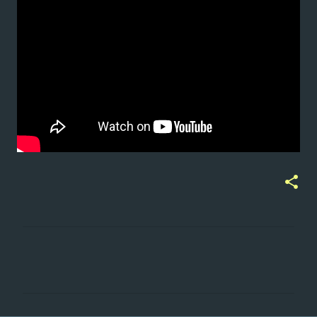
ت
ع
ل
ي