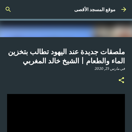
التخطي إلى المحتوى الرئيسي
موقع المسجد الأقصى
صلاة المغرب مباشر من المسجد
ملصقات جديدة عند اليهود تطالب بتخزين
الأقصى المبارك | الاثنين 21-4-2025م
الماء والطعام | الشيخ خالد المغربي
في
أبريل 21, 2025
في
مارس 25, 2020
0