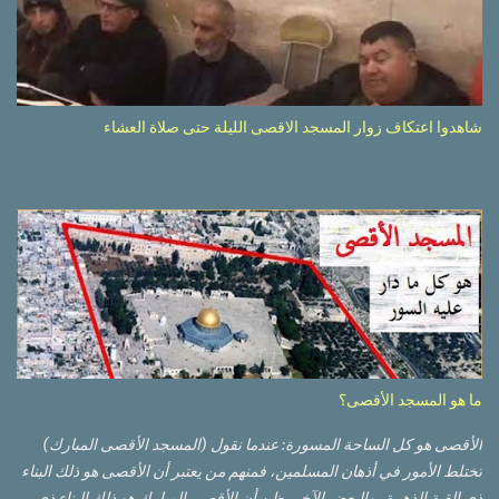
شاهدوا اعتكاف زوار المسجد الاقصى الليلة حتى صلاة العشاء
ما هو المسجد الأقصى؟
الأقصى هو كل الساحة المسورة: عندما نقول (المسجد الأقصى المبارك)
تختلط الأمور في أذهان المسلمين، فمنهم من يعتبر أن الأقصى هو ذلك البناء
ذي القبة الذهبية، والبعض الآخر يظن أن الأقصى المبارك هو ذلك البناء ذي