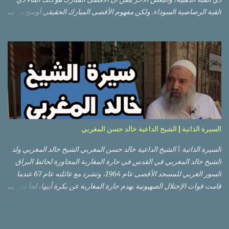
القبة الرصاصية السوداء. ولكن مفهوم الأقصى المبارك الحقيقي أوسع من
هذا وذاك. قبة الصخرة الذهبية والجامع القبلي جزء من المسجد الأقصى
حائط البراق الأقصى في البلدة القديمة: يقع المسجد الأقصى المبارك على
تلة في الزاوية الجنوبية الشرقية من مدينة القدس القديمة المسورة (البلدة
القديمة) والتي تقع في شرقي القدس فيالضفة الغربية. والمسجد الأقصى له
سور أيضاً وهو على شكل مضلع غير منتظم مساحته حوالي 144 دونم (144
كم متر مربع). المسجد الأقصى على تلة حارات البلدة القديمة – القدس
العتيقة كما هي اليوم يشمل المسجد الأقصى: قبة الصخرة المشرفة، (ذات
القبة الذهبية) والموجودة في موقع القلب بالنسبة للمسجد الأقصى
(ويستخدم الآن كمصلى للنساء يوم الجمعة). المصلى القِبلِي (المسجد
السيرة الذاتية | الشيخ الداعية خالد حسن المغربي
الجنوبي أو مبنى المسجد الأقصى)، ذي القبة الرصاصية السوداء، والواقع أ...
السيرة الذاتية | الشيخ الداعية خالد حسن المغربي الشيخ خالد المغربي ولد
الشيخ خالد المغربي في القدس في حارة المغاربة المجاورة لحائط البراق
السور الغربي للمسجد الأقصى عام 1964، وتشرد مع عائلته عام 67 عندما
قامت قوات الإحتلال الصهيونية بهدم حارة المغاربة عن بكرة أبيها، لجأ معهم
إلى عمان ثم عاد لبيت المقدس في نفس العام، ترعرع في بيت المقدس
ودرس في مدارسها، أتم الدراسة الثانوية في مدرسة دار الأيتام الإسلامية،
ثم إلتحق بالجامعة الأردنية في عام 1983 ودرس فيها لمدة عامين، ثم قامت