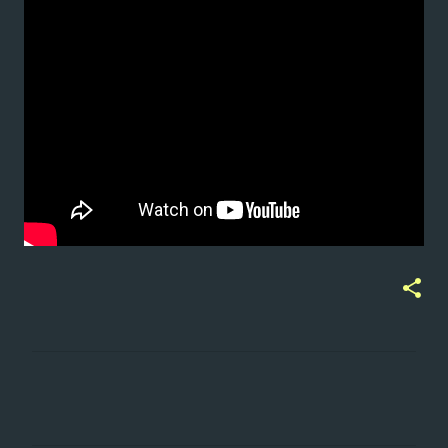
ت
ع
ل