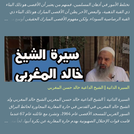
تختلط الأمور في أذهان المسلمين، فمنهم من يعتبر أن الأقصى هو ذلك البناء
ذي القبة الذهبية، والبعض الآخر يظن أن الأقصى المبارك هو ذلك البناء ذي
القبة الرصاصية السوداء. ولكن مفهوم الأقصى المبارك الحقيقي أوسع من
هذا وذاك. قبة الصخرة الذهبية والجامع القبلي جزء من المسجد الأقصى
حائط البراق الأقصى في البلدة القديمة: يقع المسجد الأقصى المبارك على
تلة في الزاوية الجنوبية الشرقية من مدينة القدس القديمة المسورة (البلدة
القديمة) والتي تقع في شرقي القدس فيالضفة الغربية. والمسجد الأقصى له
سور أيضاً وهو على شكل مضلع غير منتظم مساحته حوالي 144 دونم (144
كم متر مربع). المسجد الأقصى على تلة حارات البلدة القديمة – القدس
العتيقة كما هي اليوم يشمل المسجد الأقصى: قبة الصخرة المشرفة، (ذات
القبة الذهبية) والموجودة في موقع القلب بالنسبة للمسجد الأقصى
(ويستخدم الآن كمصلى للنساء يوم الجمعة). المصلى القِبلِي (المسجد
السيرة الذاتية | الشيخ الداعية خالد حسن المغربي
الجنوبي أو مبنى المسجد الأقصى)، ذي القبة الرصاصية السوداء، والواقع أ...
السيرة الذاتية | الشيخ الداعية خالد حسن المغربي الشيخ خالد المغربي ولد
الشيخ خالد المغربي في القدس في حارة المغاربة المجاورة لحائط البراق
السور الغربي للمسجد الأقصى عام 1964، وتشرد مع عائلته عام 67 عندما
قامت قوات الإحتلال الصهيونية بهدم حارة المغاربة عن بكرة أبيها، لجأ معهم
إلى عمان ثم عاد لبيت المقدس في نفس العام، ترعرع في بيت المقدس