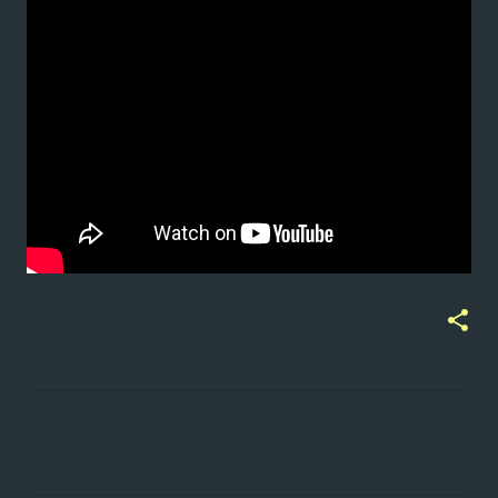
ت
ع
ل