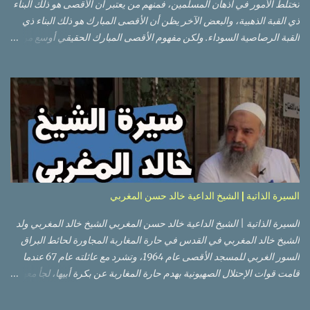
تختلط الأمور في أذهان المسلمين، فمنهم من يعتبر أن الأقصى هو ذلك البناء
ذي القبة الذهبية، والبعض الآخر يظن أن الأقصى المبارك هو ذلك البناء ذي
القبة الرصاصية السوداء. ولكن مفهوم الأقصى المبارك الحقيقي أوسع من
هذا وذاك. قبة الصخرة الذهبية والجامع القبلي جزء من المسجد الأقصى
حائط البراق الأقصى في البلدة القديمة: يقع المسجد الأقصى المبارك على
تلة في الزاوية الجنوبية الشرقية من مدينة القدس القديمة المسورة (البلدة
القديمة) والتي تقع في شرقي القدس فيالضفة الغربية. والمسجد الأقصى له
سور أيضاً وهو على شكل مضلع غير منتظم مساحته حوالي 144 دونم (144
كم متر مربع). المسجد الأقصى على تلة حارات البلدة القديمة – القدس
العتيقة كما هي اليوم يشمل المسجد الأقصى: قبة الصخرة المشرفة، (ذات
القبة الذهبية) والموجودة في موقع القلب بالنسبة للمسجد الأقصى
(ويستخدم الآن كمصلى للنساء يوم الجمعة). المصلى القِبلِي (المسجد
السيرة الذاتية | الشيخ الداعية خالد حسن المغربي
الجنوبي أو مبنى المسجد الأقصى)، ذي القبة الرصاصية السوداء، والواقع أ...
السيرة الذاتية | الشيخ الداعية خالد حسن المغربي الشيخ خالد المغربي ولد
الشيخ خالد المغربي في القدس في حارة المغاربة المجاورة لحائط البراق
السور الغربي للمسجد الأقصى عام 1964، وتشرد مع عائلته عام 67 عندما
قامت قوات الإحتلال الصهيونية بهدم حارة المغاربة عن بكرة أبيها، لجأ معهم
إلى عمان ثم عاد لبيت المقدس في نفس العام، ترعرع في بيت المقدس
ودرس في مدارسها، أتم الدراسة الثانوية في مدرسة دار الأيتام الإسلامية،