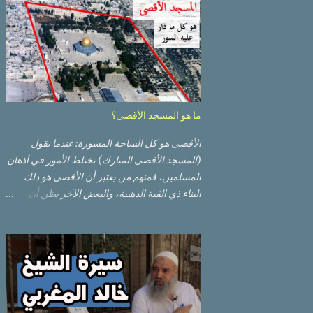
ما هو المسجد الأقصى؟
الأقصى هو كل الساحة المسورة: عندما نقول
(المسجد الأقصى المبارك) تختلط الأمور في أذهان
المسلمين، فمنهم من يعتبر أن الأقصى هو ذلك
البناء ذي القبة الذهبية، والبعض الآخر يظن أن
الأقصى المبارك هو ذلك البناء ذي القبة الرصاصية
السوداء. ولكن مفهوم الأقصى المبارك الحقيقي
أوسع من هذا وذاك. قبة الصخرة الذهبية والجامع
القبلي جزء من المسجد الأقصى حائط البراق
الأقصى في البلدة القديمة: يقع المسجد الأقصى
المبارك على تلة في الزاوية الجنوبية الشرقية من
مدينة القدس القديمة المسورة (البلدة القديمة)