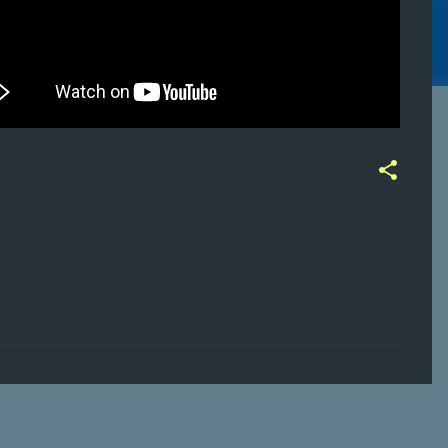
ت
ع
ل
ي
ق
ا