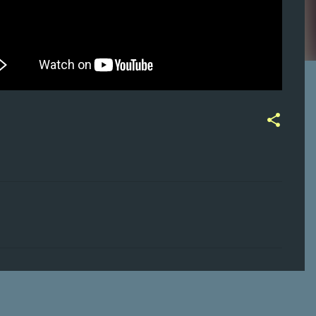
ت
ع
ل
ي
ق
ا