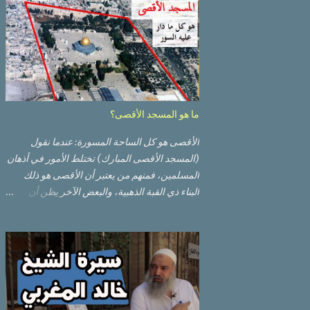
ما هو المسجد الأقصى؟
الأقصى هو كل الساحة المسورة: عندما نقول
(المسجد الأقصى المبارك) تختلط الأمور في أذهان
المسلمين، فمنهم من يعتبر أن الأقصى هو ذلك
البناء ذي القبة الذهبية، والبعض الآخر يظن أن
الأقصى المبارك هو ذلك البناء ذي القبة الرصاصية
السوداء. ولكن مفهوم الأقصى المبارك الحقيقي
أوسع من هذا وذاك. قبة الصخرة الذهبية والجامع
القبلي جزء من المسجد الأقصى حائط البراق
الأقصى في البلدة القديمة: يقع المسجد الأقصى
المبارك على تلة في الزاوية الجنوبية الشرقية من
مدينة القدس القديمة المسورة (البلدة القديمة)