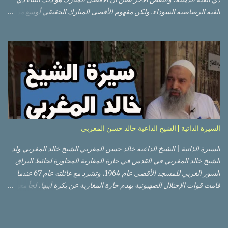
القبة الرصاصية السوداء. ولكن مفهوم الأقصى المبارك الحقيقي أوسع من
هذا وذاك. قبة الصخرة الذهبية والجامع القبلي جزء من المسجد الأقصى
حائط البراق الأقصى في البلدة القديمة: يقع المسجد الأقصى المبارك على
تلة في الزاوية الجنوبية الشرقية من مدينة القدس القديمة المسورة (البلدة
القديمة) والتي تقع في شرقي القدس فيالضفة الغربية. والمسجد الأقصى له
سور أيضاً وهو على شكل مضلع غير منتظم مساحته حوالي 144 دونم (144
كم متر مربع). المسجد الأقصى على تلة حارات البلدة القديمة – القدس
العتيقة كما هي اليوم يشمل المسجد الأقصى: قبة الصخرة المشرفة، (ذات
القبة الذهبية) والموجودة في موقع القلب بالنسبة للمسجد الأقصى
(ويستخدم الآن كمصلى للنساء يوم الجمعة). المصلى القِبلِي (المسجد
السيرة الذاتية | الشيخ الداعية خالد حسن المغربي
الجنوبي أو مبنى المسجد الأقصى)، ذي القبة الرصاصية السوداء، والواقع أ...
السيرة الذاتية | الشيخ الداعية خالد حسن المغربي الشيخ خالد المغربي ولد
الشيخ خالد المغربي في القدس في حارة المغاربة المجاورة لحائط البراق
السور الغربي للمسجد الأقصى عام 1964، وتشرد مع عائلته عام 67 عندما
قامت قوات الإحتلال الصهيونية بهدم حارة المغاربة عن بكرة أبيها، لجأ معهم
إلى عمان ثم عاد لبيت المقدس في نفس العام، ترعرع في بيت المقدس
ودرس في مدارسها، أتم الدراسة الثانوية في مدرسة دار الأيتام الإسلامية،
ثم إلتحق بالجامعة الأردنية في عام 1983 ودرس فيها لمدة عامين، ثم قامت