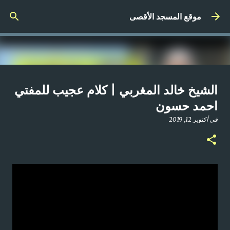
التخطي إلى المحتوى الرئيسي
موقع المسجد الأقصى
صلاة المغرب مباشر من المسجد
الشيخ خالد المغربي | كلام عجيب للمفتي
الأقصى المبارك | الاثنين 21-4-2025م
احمد حسون
في
أبريل 21, 2025
في
أكتوبر 12, 2019
0