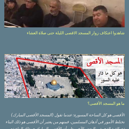
شاهدوا اعتكاف زوار المسجد الاقصى الليلة حتى صلاة العشاء
ما هو المسجد الأقصى؟
الأقصى هو كل الساحة المسورة: عندما نقول (المسجد الأقصى المبارك)
تختلط الأمور في أذهان المسلمين، فمنهم من يعتبر أن الأقصى هو ذلك البناء
ذي القبة الذهبية، والبعض الآخر يظن أن الأقصى المبارك هو ذلك البناء ذي