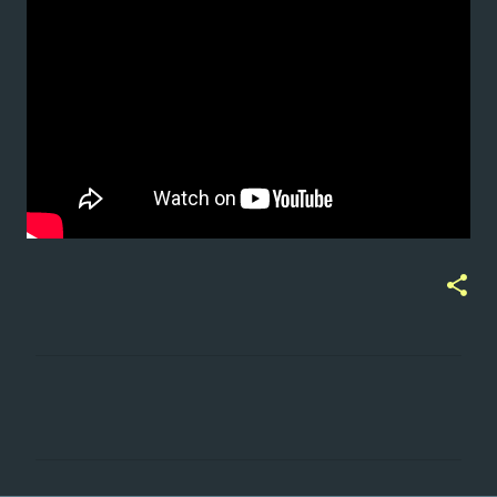
ت
ع
ل
ي