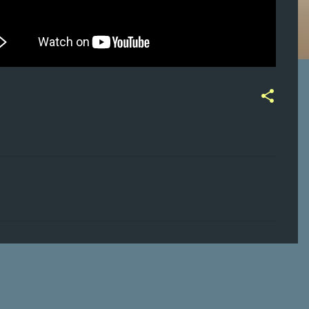
ت
ع
ل
ي
ق
ا
ت