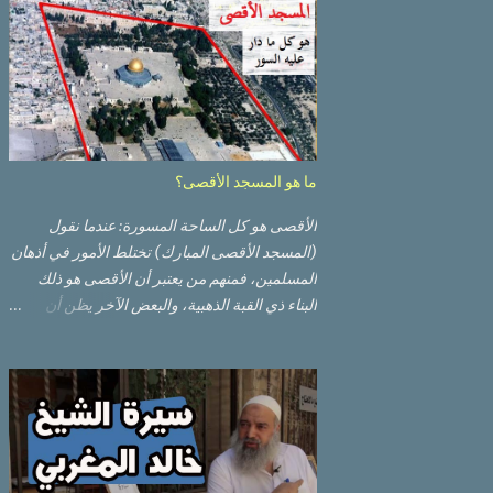
ما هو المسجد الأقصى؟
الأقصى هو كل الساحة المسورة: عندما نقول
(المسجد الأقصى المبارك) تختلط الأمور في أذهان
المسلمين، فمنهم من يعتبر أن الأقصى هو ذلك
البناء ذي القبة الذهبية، والبعض الآخر يظن أن
الأقصى المبارك هو ذلك البناء ذي القبة الرصاصية
السوداء. ولكن مفهوم الأقصى المبارك الحقيقي
أوسع من هذا وذاك. قبة الصخرة الذهبية والجامع
القبلي جزء من المسجد الأقصى حائط البراق
الأقصى في البلدة القديمة: يقع المسجد الأقصى
المبارك على تلة في الزاوية الجنوبية الشرقية من
مدينة القدس القديمة المسورة (البلدة القديمة)