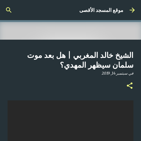
التخطي إلى المحتوى الرئيسي
موقع المسجد الأقصى
صلاة المغرب مباشر من المسجد
الشيخ خالد المغربي | هل بعد موت
الأقصى المبارك | الاثنين 21-4-2025م
سلمان سيظهر المهدي؟
في
أبريل 21, 2025
في
سبتمبر 14, 2019
0