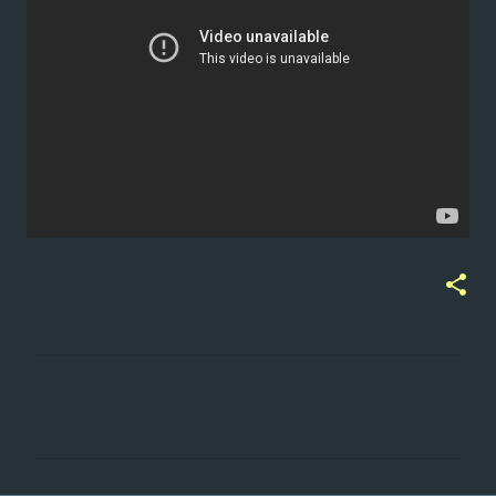
ت
ع
ل
ي