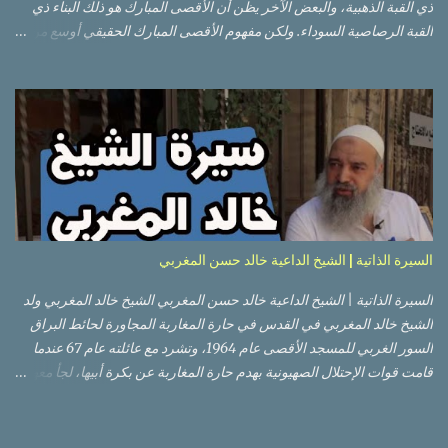
ذي القبة الذهبية، والبعض الآخر يظن أن الأقصى المبارك هو ذلك البناء ذي
القبة الرصاصية السوداء. ولكن مفهوم الأقصى المبارك الحقيقي أوسع من
هذا وذاك. قبة الصخرة الذهبية والجامع القبلي جزء من المسجد الأقصى
حائط البراق الأقصى في البلدة القديمة: يقع المسجد الأقصى المبارك على
تلة في الزاوية الجنوبية الشرقية من مدينة القدس القديمة المسورة (البلدة
القديمة) والتي تقع في شرقي القدس فيالضفة الغربية. والمسجد الأقصى له
سور أيضاً وهو على شكل مضلع غير منتظم مساحته حوالي 144 دونم (144
كم متر مربع). المسجد الأقصى على تلة حارات البلدة القديمة – القدس
العتيقة كما هي اليوم يشمل المسجد الأقصى: قبة الصخرة المشرفة، (ذات
القبة الذهبية) والموجودة في موقع القلب بالنسبة للمسجد الأقصى
(ويستخدم الآن كمصلى للنساء يوم الجمعة). المصلى القِبلِي (المسجد
السيرة الذاتية | الشيخ الداعية خالد حسن المغربي
الجنوبي أو مبنى المسجد الأقصى)، ذي القبة الرصاصية السوداء، والواقع أ...
السيرة الذاتية | الشيخ الداعية خالد حسن المغربي الشيخ خالد المغربي ولد
الشيخ خالد المغربي في القدس في حارة المغاربة المجاورة لحائط البراق
السور الغربي للمسجد الأقصى عام 1964، وتشرد مع عائلته عام 67 عندما
قامت قوات الإحتلال الصهيونية بهدم حارة المغاربة عن بكرة أبيها، لجأ معهم
إلى عمان ثم عاد لبيت المقدس في نفس العام، ترعرع في بيت المقدس
ودرس في مدارسها، أتم الدراسة الثانوية في مدرسة دار الأيتام الإسلامية،
ثم إلتحق بالجامعة الأردنية في عام 1983 ودرس فيها لمدة عامين، ثم قامت