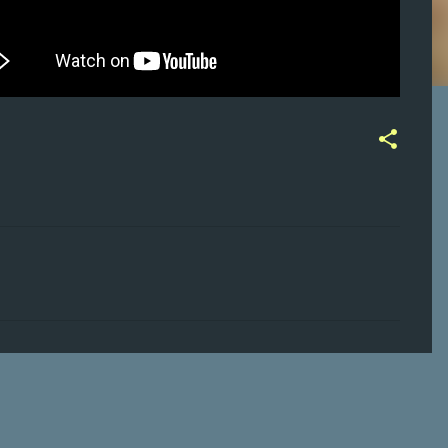
ت
ع
ل
ي
ق
ا
ت