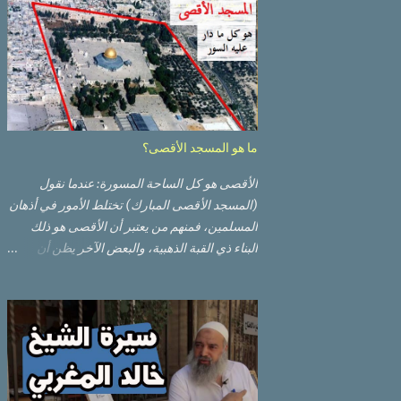
ما هو المسجد الأقصى؟
الأقصى هو كل الساحة المسورة: عندما نقول
(المسجد الأقصى المبارك) تختلط الأمور في أذهان
المسلمين، فمنهم من يعتبر أن الأقصى هو ذلك
البناء ذي القبة الذهبية، والبعض الآخر يظن أن
الأقصى المبارك هو ذلك البناء ذي القبة الرصاصية
السوداء. ولكن مفهوم الأقصى المبارك الحقيقي
أوسع من هذا وذاك. قبة الصخرة الذهبية والجامع
القبلي جزء من المسجد الأقصى حائط البراق
الأقصى في البلدة القديمة: يقع المسجد الأقصى
المبارك على تلة في الزاوية الجنوبية الشرقية من
مدينة القدس القديمة المسورة (البلدة القديمة)