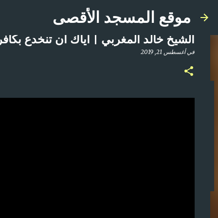
موقع المسجد الأقصى
الشيخ خالد المغربي | اياك ان تنخدع بكافر
في
أغسطس 21, 2019
صلاة المغرب مباشر من المسجد الأقصى المبارك | ا
في
أبريل 21, 2025
0