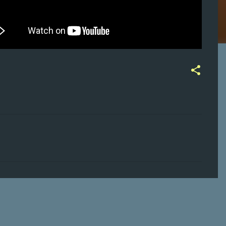
ت
ع
ل
ي
ق
ا
ت