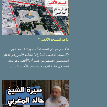
ما هو المسجد الأقصى؟
الأقصى هو كل الساحة المسورة: عندما نقول
(المسجد الأقصى المبارك) تختلط الأمور في أذهان
المسلمين، فمنهم من يعتبر أن الأقصى هو ذلك
البناء ذي القبة الذهبية، والبعض الآخر يظن أن
الأقصى المبارك هو ذلك البناء ذي القبة الرصاصية
السوداء. ولكن مفهوم الأقصى المبارك الحقيقي
أوسع من هذا وذاك. قبة الصخرة الذهبية والجامع
القبلي جزء من المسجد الأقصى حائط البراق
الأقصى في البلدة القديمة: يقع المسجد الأقصى
المبارك على تلة في الزاوية الجنوبية الشرقية من
مدينة القدس القديمة المسورة (البلدة القديمة)