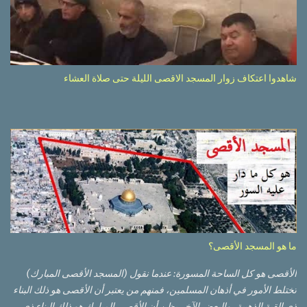
شاهدوا اعتكاف زوار المسجد الاقصى الليلة حتى صلاة العشاء
ما هو المسجد الأقصى؟
الأقصى هو كل الساحة المسورة: عندما نقول (المسجد الأقصى المبارك)
تختلط الأمور في أذهان المسلمين، فمنهم من يعتبر أن الأقصى هو ذلك البناء
ذي القبة الذهبية، والبعض الآخر يظن أن الأقصى المبارك هو ذلك البناء ذي