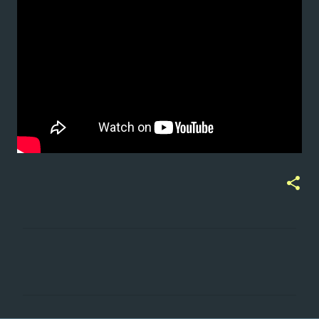
ت
ع
ل
ي