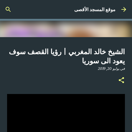
التخطي إلى المحتوى الرئيسي
موقع المسجد الأقصى
صلاة المغرب مباشر من المسجد
الشيخ خالد المغربي | رؤيا القصف سوف
الأقصى المبارك | الاثنين 21-4-2025م
يعود الى سوريا
في
أبريل 21, 2025
في
يوليو 20, 2019
0