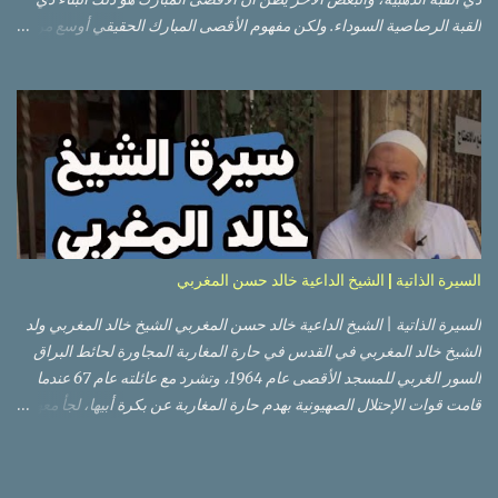
القبة الرصاصية السوداء. ولكن مفهوم الأقصى المبارك الحقيقي أوسع من
هذا وذاك. قبة الصخرة الذهبية والجامع القبلي جزء من المسجد الأقصى
حائط البراق الأقصى في البلدة القديمة: يقع المسجد الأقصى المبارك على
تلة في الزاوية الجنوبية الشرقية من مدينة القدس القديمة المسورة (البلدة
القديمة) والتي تقع في شرقي القدس فيالضفة الغربية. والمسجد الأقصى له
سور أيضاً وهو على شكل مضلع غير منتظم مساحته حوالي 144 دونم (144
كم متر مربع). المسجد الأقصى على تلة حارات البلدة القديمة – القدس
العتيقة كما هي اليوم يشمل المسجد الأقصى: قبة الصخرة المشرفة، (ذات
القبة الذهبية) والموجودة في موقع القلب بالنسبة للمسجد الأقصى
(ويستخدم الآن كمصلى للنساء يوم الجمعة). المصلى القِبلِي (المسجد
السيرة الذاتية | الشيخ الداعية خالد حسن المغربي
الجنوبي أو مبنى المسجد الأقصى)، ذي القبة الرصاصية السوداء، والواقع أ...
السيرة الذاتية | الشيخ الداعية خالد حسن المغربي الشيخ خالد المغربي ولد
الشيخ خالد المغربي في القدس في حارة المغاربة المجاورة لحائط البراق
السور الغربي للمسجد الأقصى عام 1964، وتشرد مع عائلته عام 67 عندما
قامت قوات الإحتلال الصهيونية بهدم حارة المغاربة عن بكرة أبيها، لجأ معهم
إلى عمان ثم عاد لبيت المقدس في نفس العام، ترعرع في بيت المقدس
ودرس في مدارسها، أتم الدراسة الثانوية في مدرسة دار الأيتام الإسلامية،
ثم إلتحق بالجامعة الأردنية في عام 1983 ودرس فيها لمدة عامين، ثم قامت