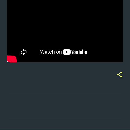
ت
ع
ل
ي