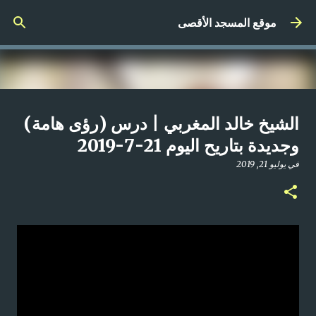
التخطي إلى المحتوى الرئيسي
موقع المسجد الأقصى
صلاة المغرب مباشر من المسجد
الشيخ خالد المغربي | درس (رؤى هامة)
الأقصى المبارك | الاثنين 21-4-2025م
وجديدة بتاريح اليوم 21-7-2019
في
أبريل 21, 2025
في
يوليو 21, 2019
0