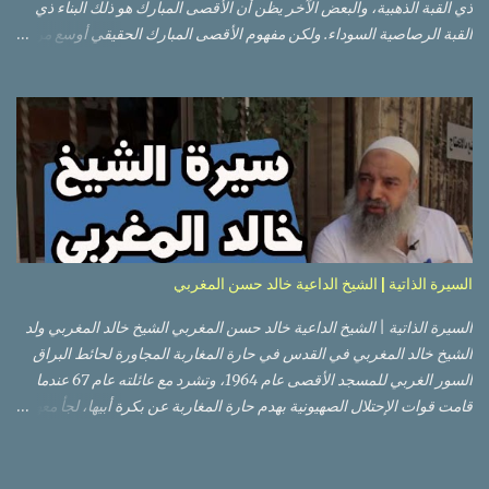
ذي القبة الذهبية، والبعض الآخر يظن أن الأقصى المبارك هو ذلك البناء ذي
القبة الرصاصية السوداء. ولكن مفهوم الأقصى المبارك الحقيقي أوسع من
هذا وذاك. قبة الصخرة الذهبية والجامع القبلي جزء من المسجد الأقصى
حائط البراق الأقصى في البلدة القديمة: يقع المسجد الأقصى المبارك على
تلة في الزاوية الجنوبية الشرقية من مدينة القدس القديمة المسورة (البلدة
القديمة) والتي تقع في شرقي القدس فيالضفة الغربية. والمسجد الأقصى له
سور أيضاً وهو على شكل مضلع غير منتظم مساحته حوالي 144 دونم (144
كم متر مربع). المسجد الأقصى على تلة حارات البلدة القديمة – القدس
العتيقة كما هي اليوم يشمل المسجد الأقصى: قبة الصخرة المشرفة، (ذات
القبة الذهبية) والموجودة في موقع القلب بالنسبة للمسجد الأقصى
(ويستخدم الآن كمصلى للنساء يوم الجمعة). المصلى القِبلِي (المسجد
السيرة الذاتية | الشيخ الداعية خالد حسن المغربي
الجنوبي أو مبنى المسجد الأقصى)، ذي القبة الرصاصية السوداء، والواقع أ...
السيرة الذاتية | الشيخ الداعية خالد حسن المغربي الشيخ خالد المغربي ولد
الشيخ خالد المغربي في القدس في حارة المغاربة المجاورة لحائط البراق
السور الغربي للمسجد الأقصى عام 1964، وتشرد مع عائلته عام 67 عندما
قامت قوات الإحتلال الصهيونية بهدم حارة المغاربة عن بكرة أبيها، لجأ معهم
إلى عمان ثم عاد لبيت المقدس في نفس العام، ترعرع في بيت المقدس
ودرس في مدارسها، أتم الدراسة الثانوية في مدرسة دار الأيتام الإسلامية،
ثم إلتحق بالجامعة الأردنية في عام 1983 ودرس فيها لمدة عامين، ثم قامت