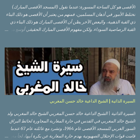
الأقصى هو كل الساحة المسورة: عندما نقول (المسجد الأقصى المبارك)
تختلط الأمور في أذهان المسلمين، فمنهم من يعتبر أن الأقصى هو ذلك البناء
ذي القبة الذهبية، والبعض الآخر يظن أن الأقصى المبارك هو ذلك البناء ذي
القبة الرصاصية السوداء. ولكن مفهوم الأقصى المبارك الحقيقي أوسع من
هذا وذاك. قبة الصخرة الذهبية والجامع القبلي جزء من المسجد الأقصى
حائط البراق الأقصى في البلدة القديمة: يقع المسجد الأقصى المبارك على
تلة في الزاوية الجنوبية الشرقية من مدينة القدس القديمة المسورة (البلدة
القديمة) والتي تقع في شرقي القدس فيالضفة الغربية. والمسجد الأقصى له
سور أيضاً وهو على شكل مضلع غير منتظم مساحته حوالي 144 دونم (144
كم متر مربع). المسجد الأقصى على تلة حارات البلدة القديمة – القدس
العتيقة كما هي اليوم يشمل المسجد الأقصى: قبة الصخرة المشرفة، (ذات
القبة الذهبية) والموجودة في موقع القلب بالنسبة للمسجد الأقصى
(ويستخدم الآن كمصلى للنساء يوم الجمعة). المصلى القِبلِي (المسجد
السيرة الذاتية | الشيخ الداعية خالد حسن المغربي
الجنوبي أو مبنى المسجد الأقصى)، ذي القبة الرصاصية السوداء، والواقع أ...
السيرة الذاتية | الشيخ الداعية خالد حسن المغربي الشيخ خالد المغربي ولد
الشيخ خالد المغربي في القدس في حارة المغاربة المجاورة لحائط البراق
السور الغربي للمسجد الأقصى عام 1964، وتشرد مع عائلته عام 67 عندما
قامت قوات الإحتلال الصهيونية بهدم حارة المغاربة عن بكرة أبيها، لجأ معهم