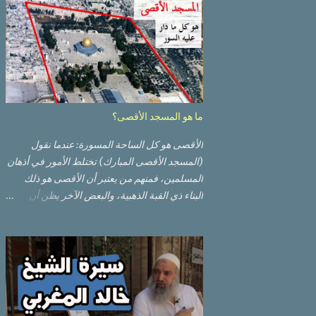
ما هو المسجد الأقصى؟
الأقصى هو كل الساحة المسورة: عندما نقول
(المسجد الأقصى المبارك) تختلط الأمور في أذهان
المسلمين، فمنهم من يعتبر أن الأقصى هو ذلك
البناء ذي القبة الذهبية، والبعض الآخر يظن أن
الأقصى المبارك هو ذلك البناء ذي القبة الرصاصية
السوداء. ولكن مفهوم الأقصى المبارك الحقيقي
أوسع من هذا وذاك. قبة الصخرة الذهبية والجامع
القبلي جزء من المسجد الأقصى حائط البراق
الأقصى في البلدة القديمة: يقع المسجد الأقصى
المبارك على تلة في الزاوية الجنوبية الشرقية من
مدينة القدس القديمة المسورة (البلدة القديمة)