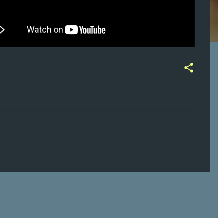
ت
ع
ل
ي
ق
ا
ت