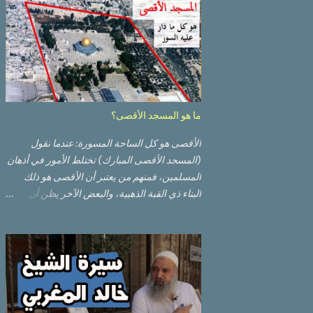
ما هو المسجد الأقصى؟
الأقصى هو كل الساحة المسورة: عندما نقول
(المسجد الأقصى المبارك) تختلط الأمور في أذهان
المسلمين، فمنهم من يعتبر أن الأقصى هو ذلك
البناء ذي القبة الذهبية، والبعض الآخر يظن أن
الأقصى المبارك هو ذلك البناء ذي القبة الرصاصية
السوداء. ولكن مفهوم الأقصى المبارك الحقيقي
أوسع من هذا وذاك. قبة الصخرة الذهبية والجامع
القبلي جزء من المسجد الأقصى حائط البراق
الأقصى في البلدة القديمة: يقع المسجد الأقصى
المبارك على تلة في الزاوية الجنوبية الشرقية من
مدينة القدس القديمة المسورة (البلدة القديمة)