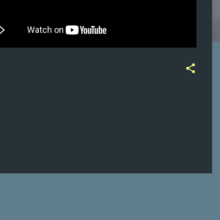
ت
ع
ل
ي
ق
ا
ت