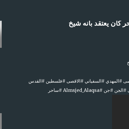
التخطي إلى المحتوى الرئيسي
 كان يعتقد بأنه شيخ
لاثنين 21-4-2025م
صى #المهدي #السفياني #الاقصى #فلسطين #القدس
Almsjed_Al #ساحر