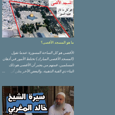
ما هو المسجد الأقصى؟
الأقصى هو كل الساحة المسورة: عندما نقول
(المسجد الأقصى المبارك) تختلط الأمور في أذهان
المسلمين، فمنهم من يعتبر أن الأقصى هو ذلك
البناء ذي القبة الذهبية، والبعض الآخر يظن أن
الأقصى المبارك هو ذلك البناء ذي القبة الرصاصية
السوداء. ولكن مفهوم الأقصى المبارك الحقيقي
أوسع من هذا وذاك. قبة الصخرة الذهبية والجامع
القبلي جزء من المسجد الأقصى حائط البراق
الأقصى في البلدة القديمة: يقع المسجد الأقصى
المبارك على تلة في الزاوية الجنوبية الشرقية من
مدينة القدس القديمة المسورة (البلدة القديمة)