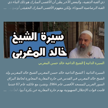
ذي القبة الذهبية، والبعض الآخر يظن أن الأقصى المبارك هو ذلك البناء ذي
القبة الرصاصية السوداء. ولكن مفهوم الأقصى المبارك الحقيقي أوسع من
هذا وذاك. قبة الصخرة الذهبية والجامع القبلي جزء من المسجد الأقصى
حائط البراق الأقصى في البلدة القديمة: يقع المسجد الأقصى المبارك على
تلة في الزاوية الجنوبية الشرقية من مدينة القدس القديمة المسورة (البلدة
القديمة) والتي تقع في شرقي القدس فيالضفة الغربية. والمسجد الأقصى له
سور أيضاً وهو على شكل مضلع غير منتظم مساحته حوالي 144 دونم (144
كم متر مربع). المسجد الأقصى على تلة حارات البلدة القديمة – القدس
العتيقة كما هي اليوم يشمل المسجد الأقصى: قبة الصخرة المشرفة، (ذات
القبة الذهبية) والموجودة في موقع القلب بالنسبة للمسجد الأقصى
(ويستخدم الآن كمصلى للنساء يوم الجمعة). المصلى القِبلِي (المسجد
السيرة الذاتية | الشيخ الداعية خالد حسن المغربي
الجنوبي أو مبنى المسجد الأقصى)، ذي القبة الرصاصية السوداء، والواقع أ...
السيرة الذاتية | الشيخ الداعية خالد حسن المغربي الشيخ خالد المغربي ولد
الشيخ خالد المغربي في القدس في حارة المغاربة المجاورة لحائط البراق
السور الغربي للمسجد الأقصى عام 1964، وتشرد مع عائلته عام 67 عندما
قامت قوات الإحتلال الصهيونية بهدم حارة المغاربة عن بكرة أبيها، لجأ معهم
إلى عمان ثم عاد لبيت المقدس في نفس العام، ترعرع في بيت المقدس
ودرس في مدارسها، أتم الدراسة الثانوية في مدرسة دار الأيتام الإسلامية،
ثم إلتحق بالجامعة الأردنية في عام 1983 ودرس فيها لمدة عامين، ثم قامت