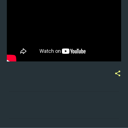
ت
ع
ل
ي