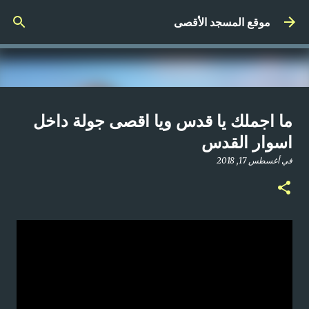
التخطي إلى المحتوى الرئيسي
موقع المسجد الأقصى
صلاة المغرب مباشر من المسجد
ما اجملك يا قدس ويا اقصى جولة داخل
الأقصى المبارك | الاثنين 21-4-2025م
اسوار القدس
في
أبريل 21, 2025
في
أغسطس 17, 2018
0