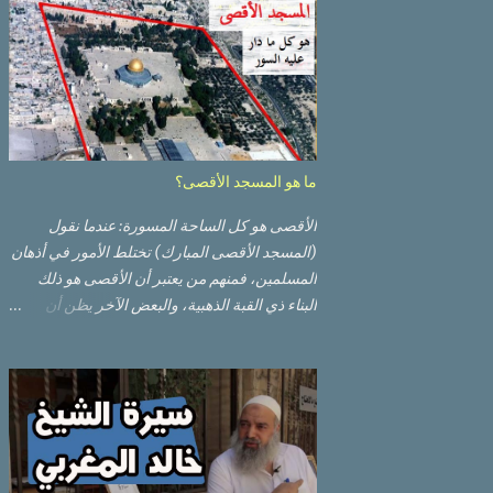
ما هو المسجد الأقصى؟
الأقصى هو كل الساحة المسورة: عندما نقول
(المسجد الأقصى المبارك) تختلط الأمور في أذهان
المسلمين، فمنهم من يعتبر أن الأقصى هو ذلك
البناء ذي القبة الذهبية، والبعض الآخر يظن أن
الأقصى المبارك هو ذلك البناء ذي القبة الرصاصية
السوداء. ولكن مفهوم الأقصى المبارك الحقيقي
أوسع من هذا وذاك. قبة الصخرة الذهبية والجامع
القبلي جزء من المسجد الأقصى حائط البراق
الأقصى في البلدة القديمة: يقع المسجد الأقصى
المبارك على تلة في الزاوية الجنوبية الشرقية من
مدينة القدس القديمة المسورة (البلدة القديمة)