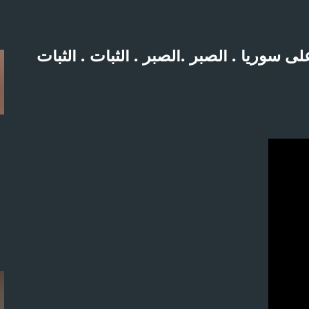
التخطي إلى المحتوى الرئيسي
سوريا . الصبر .الصبر . الثبات . الثبات
لاثنين 21-4-2025م