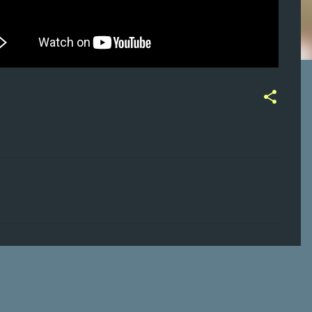
ت
ع
ل
ي
ق
ا
ت