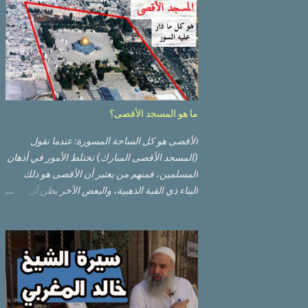
ما هو المسجد الأقصى؟
الأقصى هو كل الساحة المسورة: عندما نقول
(المسجد الأقصى المبارك) تختلط الأمور في أذهان
المسلمين، فمنهم من يعتبر أن الأقصى هو ذلك
البناء ذي القبة الذهبية، والبعض الآخر يظن أن
الأقصى المبارك هو ذلك البناء ذي القبة الرصاصية
السوداء. ولكن مفهوم الأقصى المبارك الحقيقي
أوسع من هذا وذاك. قبة الصخرة الذهبية والجامع
القبلي جزء من المسجد الأقصى حائط البراق
الأقصى في البلدة القديمة: يقع المسجد الأقصى
المبارك على تلة في الزاوية الجنوبية الشرقية من
مدينة القدس القديمة المسورة (البلدة القديمة)