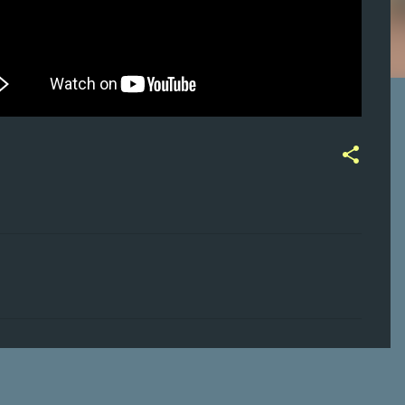
ت
ع
ل
ي
ق
ا