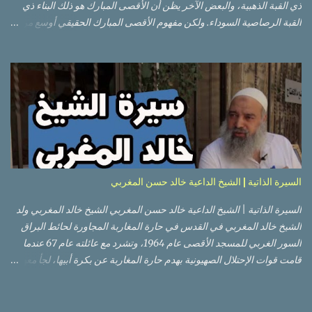
ذي القبة الذهبية، والبعض الآخر يظن أن الأقصى المبارك هو ذلك البناء ذي
القبة الرصاصية السوداء. ولكن مفهوم الأقصى المبارك الحقيقي أوسع من
هذا وذاك. قبة الصخرة الذهبية والجامع القبلي جزء من المسجد الأقصى
حائط البراق الأقصى في البلدة القديمة: يقع المسجد الأقصى المبارك على
تلة في الزاوية الجنوبية الشرقية من مدينة القدس القديمة المسورة (البلدة
القديمة) والتي تقع في شرقي القدس فيالضفة الغربية. والمسجد الأقصى له
سور أيضاً وهو على شكل مضلع غير منتظم مساحته حوالي 144 دونم (144
كم متر مربع). المسجد الأقصى على تلة حارات البلدة القديمة – القدس
العتيقة كما هي اليوم يشمل المسجد الأقصى: قبة الصخرة المشرفة، (ذات
القبة الذهبية) والموجودة في موقع القلب بالنسبة للمسجد الأقصى
(ويستخدم الآن كمصلى للنساء يوم الجمعة). المصلى القِبلِي (المسجد
السيرة الذاتية | الشيخ الداعية خالد حسن المغربي
الجنوبي أو مبنى المسجد الأقصى)، ذي القبة الرصاصية السوداء، والواقع أ...
السيرة الذاتية | الشيخ الداعية خالد حسن المغربي الشيخ خالد المغربي ولد
الشيخ خالد المغربي في القدس في حارة المغاربة المجاورة لحائط البراق
السور الغربي للمسجد الأقصى عام 1964، وتشرد مع عائلته عام 67 عندما
قامت قوات الإحتلال الصهيونية بهدم حارة المغاربة عن بكرة أبيها، لجأ معهم
إلى عمان ثم عاد لبيت المقدس في نفس العام، ترعرع في بيت المقدس
ودرس في مدارسها، أتم الدراسة الثانوية في مدرسة دار الأيتام الإسلامية،
ثم إلتحق بالجامعة الأردنية في عام 1983 ودرس فيها لمدة عامين، ثم قامت