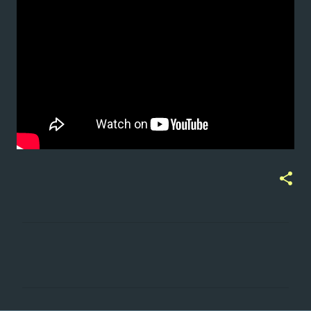
ت
ع
ل
ي