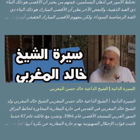
تختلط الأمور في أذهان المسلمين، فمنهم من يعتبر أن الأقصى هو ذلك البناء
ذي القبة الذهبية، والبعض الآخر يظن أن الأقصى المبارك هو ذلك البناء ذي
القبة الرصاصية السوداء. ولكن مفهوم الأقصى المبارك الحقيقي أوسع من
هذا وذاك. قبة الصخرة الذهبية والجامع القبلي جزء من المسجد الأقصى
حائط البراق الأقصى في البلدة القديمة: يقع المسجد الأقصى المبارك على
تلة في الزاوية الجنوبية الشرقية من مدينة القدس القديمة المسورة (البلدة
القديمة) والتي تقع في شرقي القدس فيالضفة الغربية. والمسجد الأقصى له
سور أيضاً وهو على شكل مضلع غير منتظم مساحته حوالي 144 دونم (144
كم متر مربع). المسجد الأقصى على تلة حارات البلدة القديمة – القدس
العتيقة كما هي اليوم يشمل المسجد الأقصى: قبة الصخرة المشرفة، (ذات
القبة الذهبية) والموجودة في موقع القلب بالنسبة للمسجد الأقصى
(ويستخدم الآن كمصلى للنساء يوم الجمعة). المصلى القِبلِي (المسجد
السيرة الذاتية | الشيخ الداعية خالد حسن المغربي
الجنوبي أو مبنى المسجد الأقصى)، ذي القبة الرصاصية السوداء، والواقع أ...
السيرة الذاتية | الشيخ الداعية خالد حسن المغربي الشيخ خالد المغربي ولد
الشيخ خالد المغربي في القدس في حارة المغاربة المجاورة لحائط البراق
السور الغربي للمسجد الأقصى عام 1964، وتشرد مع عائلته عام 67 عندما
قامت قوات الإحتلال الصهيونية بهدم حارة المغاربة عن بكرة أبيها، لجأ معهم
إلى عمان ثم عاد لبيت المقدس في نفس العام، ترعرع في بيت المقدس
ودرس في مدارسها، أتم الدراسة الثانوية في مدرسة دار الأيتام الإسلامية،