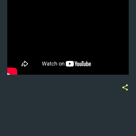
ت
ع
ل