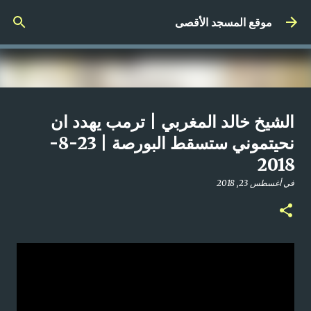
التخطي إلى المحتوى الرئيسي
موقع المسجد الأقصى
صلاة المغرب مباشر من المسجد
الشيخ خالد المغربي | ترمب يهدد ان
الأقصى المبارك | الاثنين 21-4-2025م
نحيتموني ستسقط البورصة | 23-8-
2018
في
أبريل 21, 2025
0
في
أغسطس 23, 2018