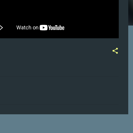
ت
ع
ل
ي
ق
ا