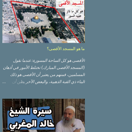
ما هو المسجد الأقصى؟
الأقصى هو كل الساحة المسورة: عندما نقول
(المسجد الأقصى المبارك) تختلط الأمور في أذهان
المسلمين، فمنهم من يعتبر أن الأقصى هو ذلك
البناء ذي القبة الذهبية، والبعض الآخر يظن أن
الأقصى المبارك هو ذلك البناء ذي القبة الرصاصية
السوداء. ولكن مفهوم الأقصى المبارك الحقيقي
أوسع من هذا وذاك. قبة الصخرة الذهبية والجامع
القبلي جزء من المسجد الأقصى حائط البراق
الأقصى في البلدة القديمة: يقع المسجد الأقصى
المبارك على تلة في الزاوية الجنوبية الشرقية من
مدينة القدس القديمة المسورة (البلدة القديمة)