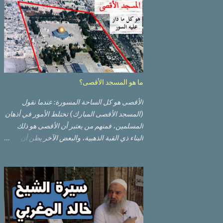
ما هو المسجد الأقصى؟
الأقصى هو كل الساحة المسورة: عندما نقول
(المسجد الأقصى المبارك) تختلط الأمور في أذهان
المسلمين، فمنهم من يعتبر أن الأقصى هو ذلك
البناء ذي القبة الذهبية، والبعض الآخر يظن أن
الأقصى المبارك هو ذلك البناء ذي القبة الرصاصية
السوداء. ولكن مفهوم الأقصى المبارك الحقيقي
أوسع من هذا وذاك. قبة الصخرة الذهبية والجامع
القبلي جزء من المسجد الأقصى حائط البراق
الأقصى في البلدة القديمة: يقع المسجد الأقصى
المبارك على تلة في الزاوية الجنوبية الشرقية من
مدينة القدس القديمة المسورة (البلدة القديمة)