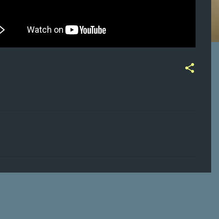
ت
ع
ل
ي
ق
ا
ت