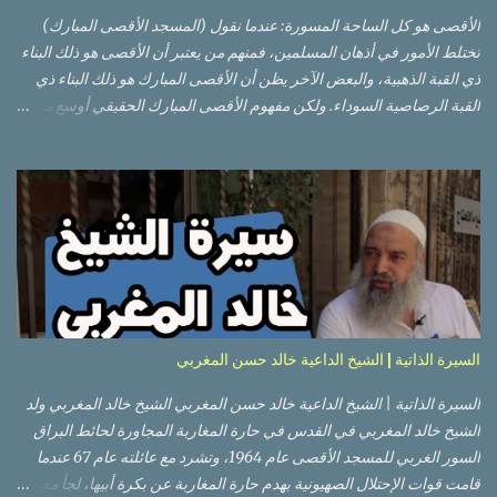
الأقصى هو كل الساحة المسورة: عندما نقول (المسجد الأقصى المبارك)
تختلط الأمور في أذهان المسلمين، فمنهم من يعتبر أن الأقصى هو ذلك البناء
ذي القبة الذهبية، والبعض الآخر يظن أن الأقصى المبارك هو ذلك البناء ذي
القبة الرصاصية السوداء. ولكن مفهوم الأقصى المبارك الحقيقي أوسع من
هذا وذاك. قبة الصخرة الذهبية والجامع القبلي جزء من المسجد الأقصى
حائط البراق الأقصى في البلدة القديمة: يقع المسجد الأقصى المبارك على
تلة في الزاوية الجنوبية الشرقية من مدينة القدس القديمة المسورة (البلدة
القديمة) والتي تقع في شرقي القدس فيالضفة الغربية. والمسجد الأقصى له
سور أيضاً وهو على شكل مضلع غير منتظم مساحته حوالي 144 دونم (144
كم متر مربع). المسجد الأقصى على تلة حارات البلدة القديمة – القدس
العتيقة كما هي اليوم يشمل المسجد الأقصى: قبة الصخرة المشرفة، (ذات
القبة الذهبية) والموجودة في موقع القلب بالنسبة للمسجد الأقصى
(ويستخدم الآن كمصلى للنساء يوم الجمعة). المصلى القِبلِي (المسجد
السيرة الذاتية | الشيخ الداعية خالد حسن المغربي
الجنوبي أو مبنى المسجد الأقصى)، ذي القبة الرصاصية السوداء، والواقع أ...
السيرة الذاتية | الشيخ الداعية خالد حسن المغربي الشيخ خالد المغربي ولد
الشيخ خالد المغربي في القدس في حارة المغاربة المجاورة لحائط البراق
السور الغربي للمسجد الأقصى عام 1964، وتشرد مع عائلته عام 67 عندما
قامت قوات الإحتلال الصهيونية بهدم حارة المغاربة عن بكرة أبيها، لجأ معهم