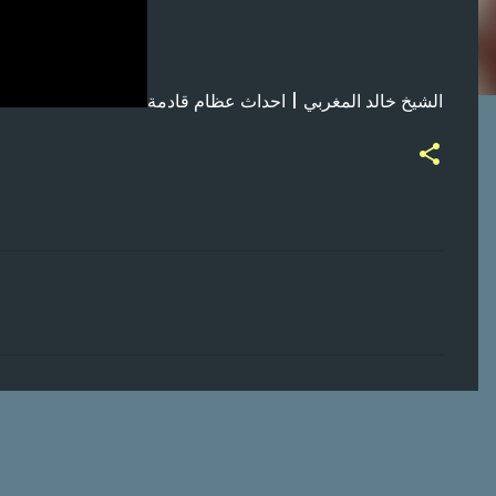
الشيخ خالد المغربي | احداث عظام قادمة
ت
ع
ل
ي
ق
ا
ت