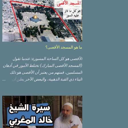
ما هو المسجد الأقصى؟
الأقصى هو كل الساحة المسورة: عندما نقول
(المسجد الأقصى المبارك) تختلط الأمور في أذهان
المسلمين، فمنهم من يعتبر أن الأقصى هو ذلك
البناء ذي القبة الذهبية، والبعض الآخر يظن أن
الأقصى المبارك هو ذلك البناء ذي القبة الرصاصية
السوداء. ولكن مفهوم الأقصى المبارك الحقيقي
أوسع من هذا وذاك. قبة الصخرة الذهبية والجامع
القبلي جزء من المسجد الأقصى حائط البراق
الأقصى في البلدة القديمة: يقع المسجد الأقصى
المبارك على تلة في الزاوية الجنوبية الشرقية من
مدينة القدس القديمة المسورة (البلدة القديمة)