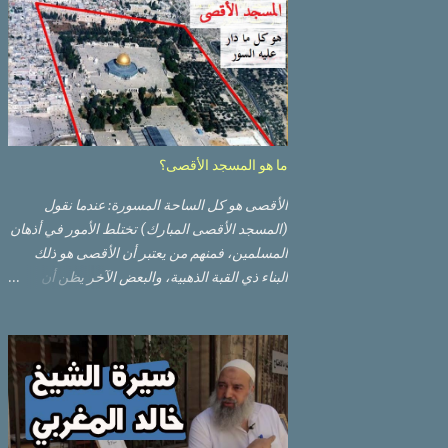
ما هو المسجد الأقصى؟
الأقصى هو كل الساحة المسورة: عندما نقول
(المسجد الأقصى المبارك) تختلط الأمور في أذهان
المسلمين، فمنهم من يعتبر أن الأقصى هو ذلك
البناء ذي القبة الذهبية، والبعض الآخر يظن أن
الأقصى المبارك هو ذلك البناء ذي القبة الرصاصية
السوداء. ولكن مفهوم الأقصى المبارك الحقيقي
أوسع من هذا وذاك. قبة الصخرة الذهبية والجامع
القبلي جزء من المسجد الأقصى حائط البراق
الأقصى في البلدة القديمة: يقع المسجد الأقصى
المبارك على تلة في الزاوية الجنوبية الشرقية من
مدينة القدس القديمة المسورة (البلدة القديمة)