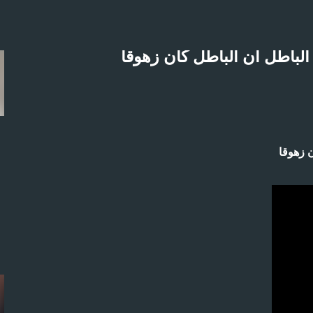
التخطي إلى المحتوى الرئيسي
لباطل ان الباطل كان زهوقا
لاثنين 21-4-2025م
 زهوقا