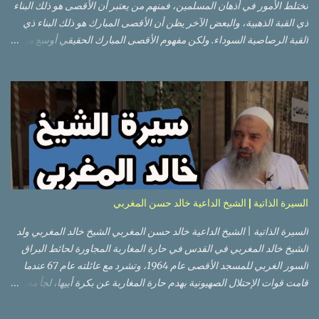
تختلط الأمور في أذهان المسلمين، فمنهم من يعتبر أن الأقصى هو ذلك البناء
ذي القبة الذهبية، والبعض الآخر يظن أن الأقصى المبارك هو ذلك البناء ذي
القبة الرصاصية السوداء. ولكن مفهوم الأقصى المبارك الحقيقي أوسع من
هذا وذاك. قبة الصخرة الذهبية والجامع القبلي جزء من المسجد الأقصى
حائط البراق الأقصى في البلدة القديمة: يقع المسجد الأقصى المبارك على
تلة في الزاوية الجنوبية الشرقية من مدينة القدس القديمة المسورة (البلدة
القديمة) والتي تقع في شرقي القدس فيالضفة الغربية. والمسجد الأقصى له
سور أيضاً وهو على شكل مضلع غير منتظم مساحته حوالي 144 دونم (144
كم متر مربع). المسجد الأقصى على تلة حارات البلدة القديمة – القدس
العتيقة كما هي اليوم يشمل المسجد الأقصى: قبة الصخرة المشرفة، (ذات
القبة الذهبية) والموجودة في موقع القلب بالنسبة للمسجد الأقصى
(ويستخدم الآن كمصلى للنساء يوم الجمعة). المصلى القِبلِي (المسجد
السيرة الذاتية | الشيخ الداعية خالد حسن المغربي
الجنوبي أو مبنى المسجد الأقصى)، ذي القبة الرصاصية السوداء، والواقع أ...
السيرة الذاتية | الشيخ الداعية خالد حسن المغربي الشيخ خالد المغربي ولد
الشيخ خالد المغربي في القدس في حارة المغاربة المجاورة لحائط البراق
السور الغربي للمسجد الأقصى عام 1964، وتشرد مع عائلته عام 67 عندما
قامت قوات الإحتلال الصهيونية بهدم حارة المغاربة عن بكرة أبيها، لجأ معهم
إلى عمان ثم عاد لبيت المقدس في نفس العام، ترعرع في بيت المقدس
ودرس في مدارسها، أتم الدراسة الثانوية في مدرسة دار الأيتام الإسلامية،