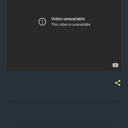
ت
ع
ل