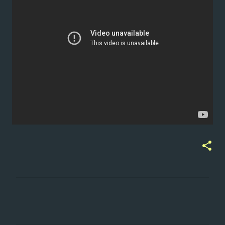
ت
ع
ل