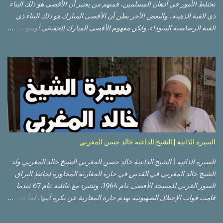
تختلط الأمور في أذهان المسلمين، فمنهم من يعتبر أن الأقصى هو ذلك البناء
ذي القبة الذهبية، والبعض الآخر يظن أن الأقصى المبارك هو ذلك البناء ذي
القبة الرصاصية السوداء. ولكن مفهوم الأقصى المبارك الحقيقي أوسع من
هذا وذاك. قبة الصخرة الذهبية والجامع القبلي جزء من المسجد الأقصى
حائط البراق الأقصى في البلدة القديمة: يقع المسجد الأقصى المبارك على
تلة في الزاوية الجنوبية الشرقية من مدينة القدس القديمة المسورة (البلدة
القديمة) والتي تقع في شرقي القدس فيالضفة الغربية. والمسجد الأقصى له
سور أيضاً وهو على شكل مضلع غير منتظم مساحته حوالي 144 دونم (144
كم متر مربع). المسجد الأقصى على تلة حارات البلدة القديمة – القدس
العتيقة كما هي اليوم يشمل المسجد الأقصى: قبة الصخرة المشرفة، (ذات
القبة الذهبية) والموجودة في موقع القلب بالنسبة للمسجد الأقصى
(ويستخدم الآن كمصلى للنساء يوم الجمعة). المصلى القِبلِي (المسجد
السيرة الذاتية | الشيخ الداعية خالد حسن المغربي
الجنوبي أو مبنى المسجد الأقصى)، ذي القبة الرصاصية السوداء، والواقع أ...
السيرة الذاتية | الشيخ الداعية خالد حسن المغربي الشيخ خالد المغربي ولد
الشيخ خالد المغربي في القدس في حارة المغاربة المجاورة لحائط البراق
السور الغربي للمسجد الأقصى عام 1964، وتشرد مع عائلته عام 67 عندما
قامت قوات الإحتلال الصهيونية بهدم حارة المغاربة عن بكرة أبيها، لجأ معهم
إلى عمان ثم عاد لبيت المقدس في نفس العام، ترعرع في بيت المقدس
ودرس في مدارسها، أتم الدراسة الثانوية في مدرسة دار الأيتام الإسلامية،