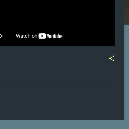
ت
ع
ل
ي
ق