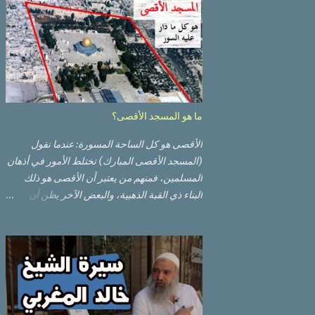
ما هو المسجد الأقصى؟
الأقصى هو كل الساحة المسورة: عندما نقول
(المسجد الأقصى المبارك) تختلط الأمور في أذهان
المسلمين، فمنهم من يعتبر أن الأقصى هو ذلك
البناء ذي القبة الذهبية، والبعض الآخر يظن أن
الأقصى المبارك هو ذلك البناء ذي القبة الرصاصية
السوداء. ولكن مفهوم الأقصى المبارك الحقيقي
أوسع من هذا وذاك. قبة الصخرة الذهبية والجامع
القبلي جزء من المسجد الأقصى حائط البراق
الأقصى في البلدة القديمة: يقع المسجد الأقصى
المبارك على تلة في الزاوية الجنوبية الشرقية من
مدينة القدس القديمة المسورة (البلدة القديمة)