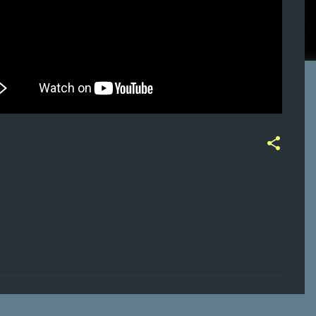
ت
ع
ل
ي
ق