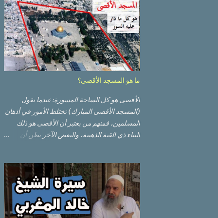
ما هو المسجد الأقصى؟
الأقصى هو كل الساحة المسورة: عندما نقول
(المسجد الأقصى المبارك) تختلط الأمور في أذهان
المسلمين، فمنهم من يعتبر أن الأقصى هو ذلك
البناء ذي القبة الذهبية، والبعض الآخر يظن أن
الأقصى المبارك هو ذلك البناء ذي القبة الرصاصية
السوداء. ولكن مفهوم الأقصى المبارك الحقيقي
أوسع من هذا وذاك. قبة الصخرة الذهبية والجامع
القبلي جزء من المسجد الأقصى حائط البراق
الأقصى في البلدة القديمة: يقع المسجد الأقصى
المبارك على تلة في الزاوية الجنوبية الشرقية من
مدينة القدس القديمة المسورة (البلدة القديمة)